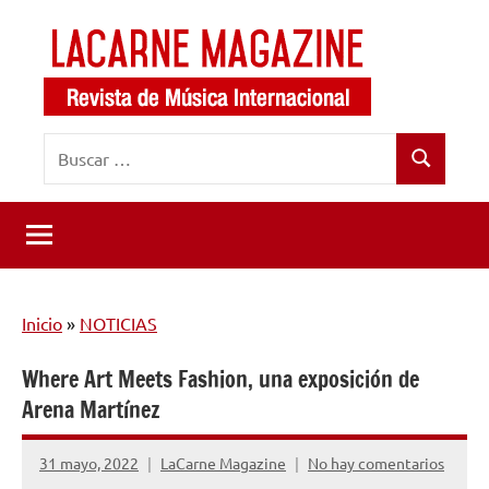
Saltar
al
contenido
LaCarne
Revista
Buscar:
de
Magazine
Buscar
música
internacional
Inicio
»
NOTICIAS
Where Art Meets Fashion, una exposición de
Arena Martínez
31 mayo, 2022
LaCarne Magazine
No hay comentarios