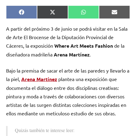
Compartir
Compartir
Compartir
Comparti
Facebook
X
WhatsApp
Email
en
en
en
en
(Twitter)
A partir del próximo 3 de junio se podrá visitar en la Sala
de Arte El Brocense de la Diputación Provincial de
Cáceres, la exposición
Where Art Meets Fashion
de la
diseñadora madrileña
Arena Martínez
.
Bajo la premisa de sacar el arte de las paredes y llevarlo a
la piel,
Arena Martínez
plantea una exposición que
documenta el diálogo entre dos disciplinas creativas:
pintura y moda a través de colaboraciones con diversos
artistas de las surgen distintas colecciones inspiradas en
ellos mediante un meticuloso estudio de sus obras.
Quizás también te interese leer: