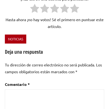
Hasta ahora ¡no hay votos! Sé el primero en puntuar este
artículo.
NOTICIAS
Etiquetado
como
Deja una respuesta
Arena
Martínez
,
Tu dirección de correo electrónico no será publicada.
Los
arte
,
Cáceres
,
campos obligatorios están marcados con
*
Diputación
de
Comentario
*
Cáceres
,
Diputación
Provincial
de