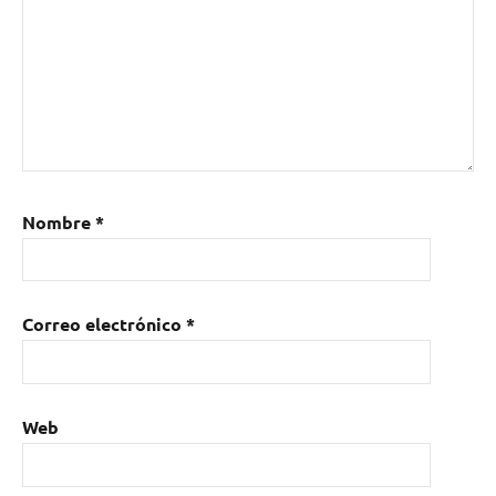
Cáceres
,
exposición
,
Extremadura
,
moda
,
pintura
Nombre
*
Correo electrónico
*
Web