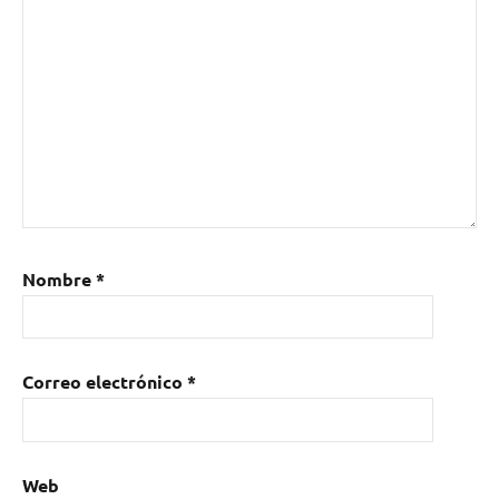
musicos
,
distribución
,
fans
,
musicos
independientes
,
Routenote
,
Soundcloud
,
Youtube
Nombre
*
Correo electrónico
*
Web