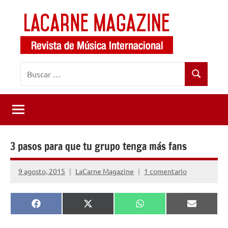
Saltar
al
contenido
LaCarne
Revista
Buscar:
de
Magazine
Buscar
música
internacional
3 pasos para que tu grupo tenga más fans
9 agosto, 2015
LaCarne Magazine
1 comentario
Compartir
Compartir
Compartir
Comparti
Facebook
X
WhatsApp
Email
en
en
en
en
(Twitter)