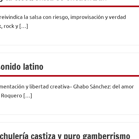
ivindica la salsa con riesgo, improvisación y verdad
, rock y […]
sonido latino
imentación y libertad creativa– Ghabo Sánchez: del amor
El Roquero […]
hulería castiza y puro gamberrismo