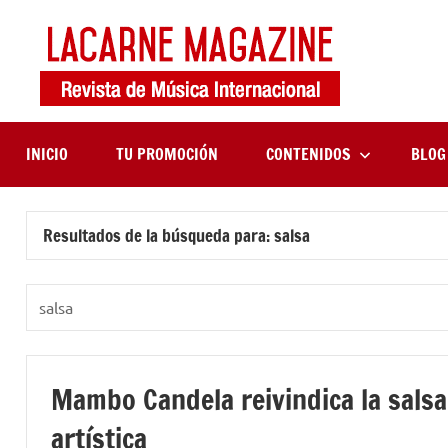
Saltar
al
contenido
LaCa
Revista
de
Maga
música
internaciona
INICIO
TU PROMOCIÓN
CONTENIDOS
BLOG
Resultados de la búsqueda para:
salsa
Buscar:
Mambo Candela reivindica la salsa
artística