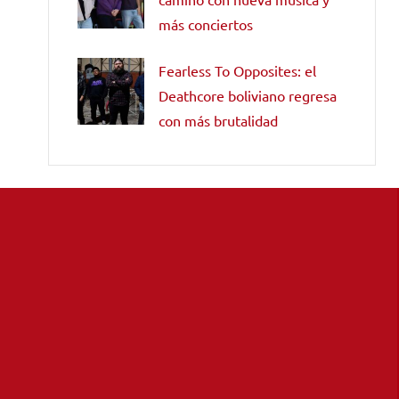
más conciertos
Fearless To Opposites: el
Deathcore boliviano regresa
con más brutalidad