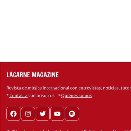
LACARNE MAGAZINE
Revista de música internacional con entrevistas, noticias, tuto
*
Contacta
con nosotros *
Quiénes somos
Facebook
Instagram
X
youtube
spotify