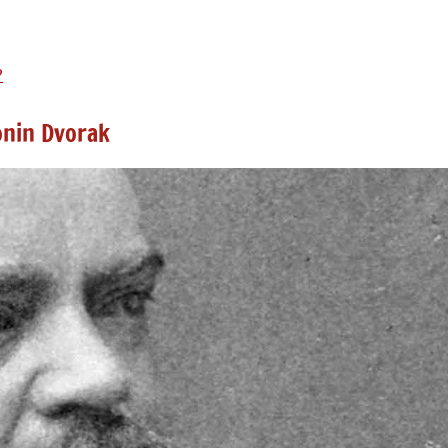
?
onin Dvorak