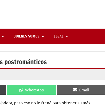
rne
zine
l
QUIÉNES SOMOS
LEGAL
es postrománticos
s
Compartir
Compartir
WhatsApp
Email
en
en
ajadora, pero eso no le frenó para obtener su más