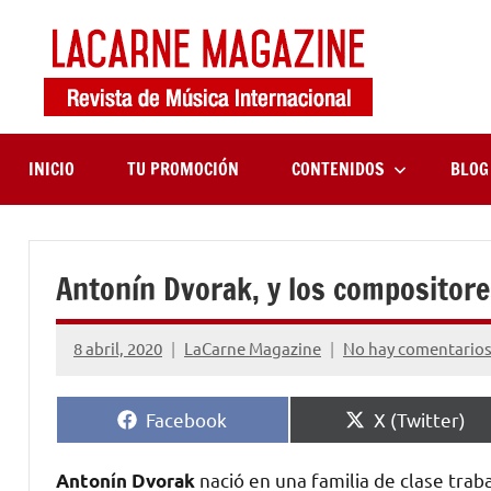
Saltar
al
contenido
LaCa
Revista
de
Maga
música
internaciona
INICIO
TU PROMOCIÓN
CONTENIDOS
BLOG
Antonín Dvorak, y los compositor
8 abril, 2020
LaCarne Magazine
No hay comentario
Compartir
Compartir
Facebook
X (Twitter)
en
en
nació en una familia de clase trab
Antonín
Dvorak