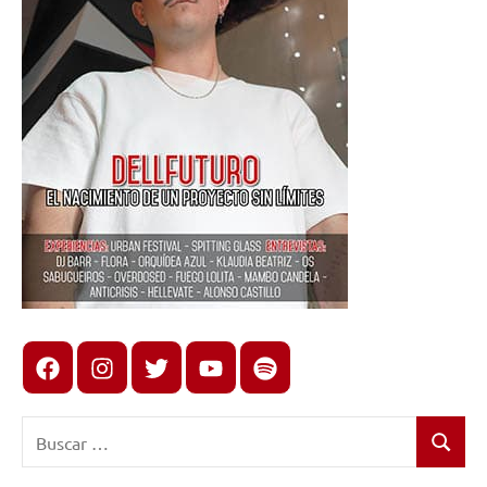
Facebook
Instagram
X
youtube
spotify
Buscar:
Buscar