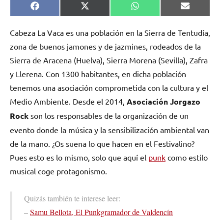
Compartir
Compartir
Compartir
Comparti
Facebook
X
WhatsApp
Email
en
en
en
en
(Twitter)
Cabeza La Vaca es una población en la Sierra de Tentudía,
zona de buenos jamones y de jazmines, rodeados de la
Sierra de Aracena (Huelva), Sierra Morena (Sevilla), Zafra
y Llerena. Con 1300 habitantes, en dicha población
tenemos una asociación comprometida con la cultura y el
Medio Ambiente. Desde el 2014,
Asociación Jorgazo
Rock
son los responsables de la organización de un
evento donde la música y la sensibilización ambiental van
de la mano. ¿Os suena lo que hacen en el Festivalino?
Pues esto es lo mismo, solo que aquí el
punk
como estilo
musical coge protagonismo.
Quizás también te interese leer:
–
Samu Bellota, El Punkgramador de Valdencín