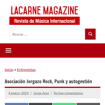
Saltar
al
contenido
LaCarne
Revista
Buscar:
de
Magazine
Buscar
música
internacional
Inicio
»
Entrevistas
Asociación Jorgazo Rock, Punk y autogestión
4 enero, 2024
Jorge Ares
No hay comentarios