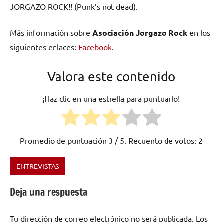
JORGAZO ROCK!! (Punk’s not dead).
Más información sobre
Asociación Jorgazo Rock
en los
siguientes enlaces:
Facebook
.
Valora este contenido
¡Haz clic en una estrella para puntuarlo!
Promedio de puntuación
3
/ 5. Recuento de votos:
2
ENTREVISTAS
Etiquetado
como
Deja una respuesta
asociación
,
festivales
,
Tu dirección de correo electrónico no será publicada.
Los
Festivales