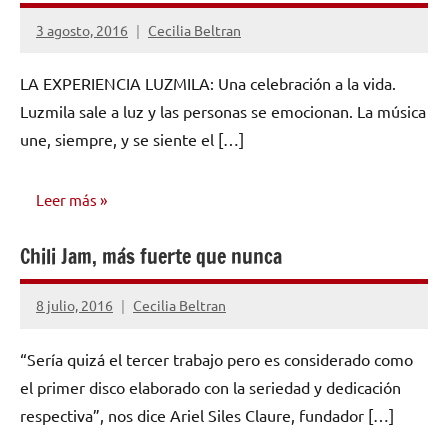
3 agosto, 2016
Cecilia Beltran
No
hay
LA EXPERIENCIA LUZMILA: Una celebración a la vida.
comentarios
Luzmila sale a luz y las personas se emocionan. La música
une, siempre, y se siente el […]
Leer más
Chili Jam, más fuerte que nunca
OPINIÓN
8 julio, 2016
Cecilia Beltran
No
hay
“Sería quizá el tercer trabajo pero es considerado como
comentarios
el primer disco elaborado con la seriedad y dedicación
respectiva”, nos dice Ariel Siles Claure, fundador […]