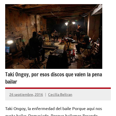
OPINIÓN
Taki Ongoy, por esos discos que valen la pena
bailar
26 septiembre, 2016
Cecilia Beltran
No
hay
Taki Ongoy, la enfermedad del baile Porque aquí nos
comentarios
gusta bailar. Demasiado. Porque bailamos llorando,