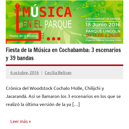
ENTREVISTAS
Fiesta de la Música en Cochabamba: 3 escenarios
y 39 bandas
6 octubre, 2016
Cecilia Beltran
No
hay
Crónica del Woodstock Cochalo Molle, Chilijchi y
comentarios
Jacarandá. Así se llamaron los 3 escenarios en los que se
realizó la última versión de la ya […]
Leer más