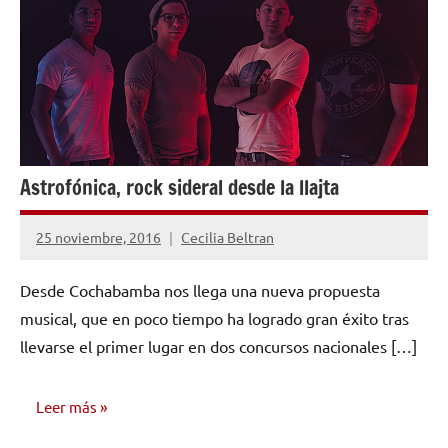
OPINIÓN
Astrofónica, rock sideral desde la llajta
25 noviembre, 2016
Cecilia Beltran
No
hay
Desde Cochabamba nos llega una nueva propuesta
comentarios
musical, que en poco tiempo ha logrado gran éxito tras
llevarse el primer lugar en dos concursos nacionales […]
Leer más