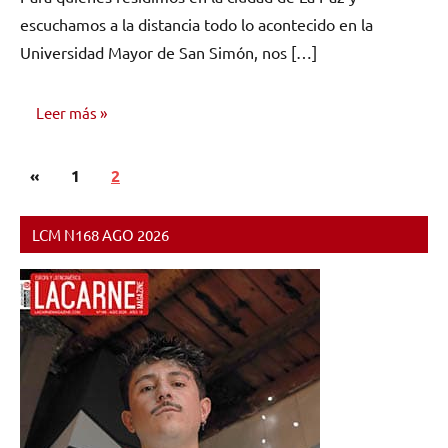
escuchamos a la distancia todo lo acontecido en la
Universidad Mayor de San Simón, nos […]
Leer más
Paginación
Entradas
«
OPINIÓN
1
2
de
anteriores
entradas
LCM N168 AGO 2026