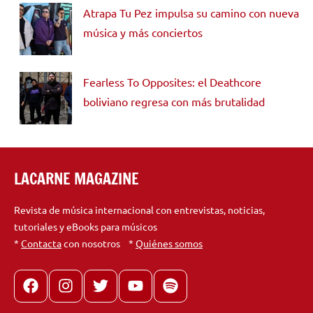
Atrapa Tu Pez impulsa su camino con nueva
música y más conciertos
Fearless To Opposites: el Deathcore
boliviano regresa con más brutalidad
LACARNE MAGAZINE
Revista de música internacional con entrevistas, noticias,
tutoriales y eBooks para músicos
*
Contacta
con nosotros *
Quiénes somos
Facebook
Instagram
X
youtube
spotify