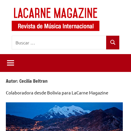
Saltar
al
contenido
LaCarne
Revista
Buscar:
de
Magazine
Buscar
música
internacional
Autor:
Cecilia Beltran
Colaboradora desde Bolivia para LaCarne Magazine