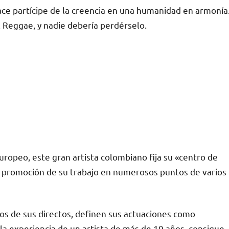
ace partícipe de la creencia en una humanidad en armonía
 Reggae, y nadie debería perdérselo.
ropeo, este gran artista colombiano fija su «centro de
a promoción de su trabajo en numerosos puntos de varios
nos de sus directos, definen sus actuaciones como
la experiencia de un artista de más de 10 años, consigue