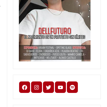
.
Facebook
Instagram
X
youtube
spotify