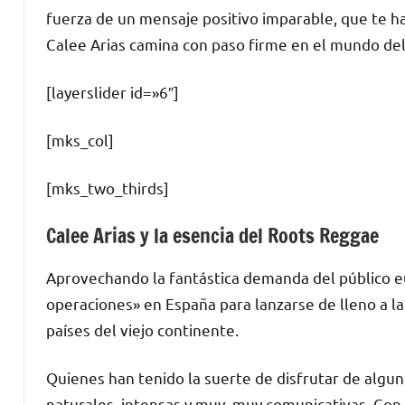
fuerza de un mensaje positivo imparable, que te h
Calee Arias camina con paso firme en el mundo del
[layerslider id=»6″]
[mks_col]
[mks_two_thirds]
Calee Arias y la esencia del Roots Reggae
Aprovechando la fantástica demanda del público eu
operaciones» en España para lanzarse de lleno a l
países del viejo continente.
Quienes han tenido la suerte de disfrutar de algu
naturales, intensas y muy, muy comunicativas. Con 