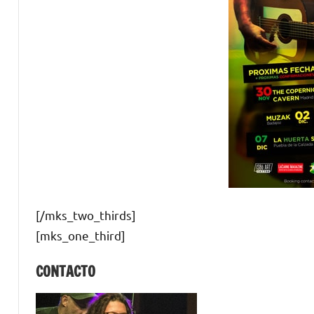
[/mks_two_thirds]
[mks_one_third]
CONTACTO