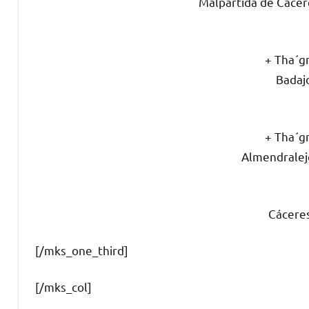
Malpartida de Cácer
+ Tha´g
Badajo
+ Tha´g
Almendralejo
Cácere
[/mks_one_third]
[/mks_col]