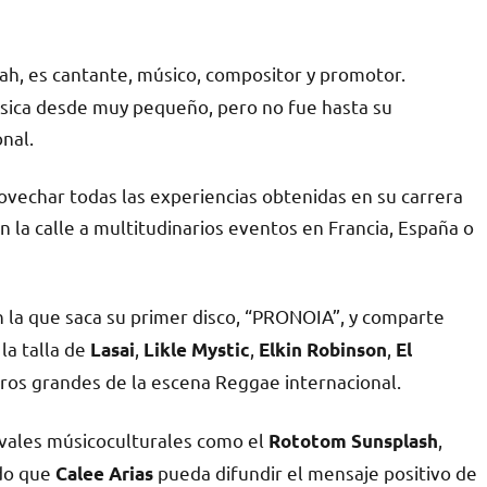
ah, es cantante, músico, compositor y promotor.
úsica desde muy pequeño, pero no fue hasta su
nal.
ovechar todas las experiencias obtenidas en su carrera
n la calle a multitudinarios eventos en Francia, España o
n la que saca su primer disco, “PRONOIA”, y comparte
la talla de
,
,
,
Lasai
Likle Mystic
Elkin Robinson
El
tros grandes de la escena Reggae internacional.
tivales músicoculturales como el
,
Rototom Sunsplash
do que
pueda difundir el mensaje positivo de
Calee Arias