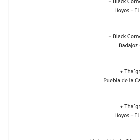
+ Black Corn
Hoyos – El
+ Black Corn
Badajoz 
+ Tha´g
Puebla de la C
+ Tha´g
Hoyos – El