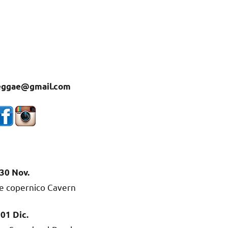
eggae@gmail.com
30 Nov.
e copernico Cavern
01 Dic.