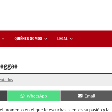
rne
zine
l
QUIÉNES SOMOS
LEGAL
Reggae
ntarios
Compartir
Compartir
WhatsApp
Email
en
en
l momento en el que le escuchas, sientes su pasión y la