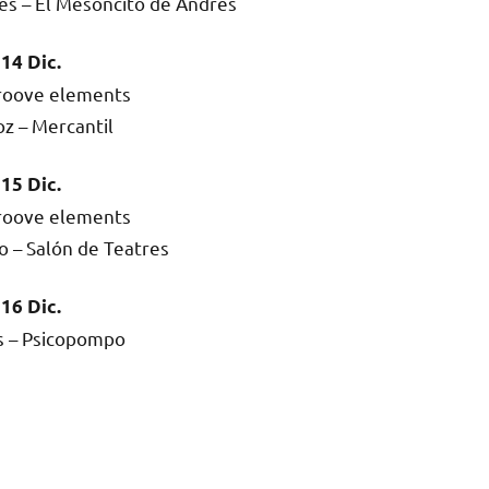
es – El Mesoncito de Andrés
14 Dic.
roove elements
z – Mercantil
15 Dic.
roove elements
 – Salón de Teatres
16 Dic.
s – Psicopompo