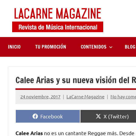
Saltar
al
contenido
LaCa
Revista
de
Maga
música
internaciona
INICIO
TU PROMOCIÓN
CONTENIDOS
BLOG
Calee Arias y su nueva visión del 
24 noviembre, 2017
LaCarne Magazine
No hay come
Compartir
Compartir
Facebook
X (Twitter)
en
en
no es un cantante Reggae más. Desde e
Calee Arias