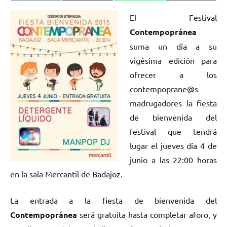
en
en
en
en
(Twitter)
El Festival
Contempopránea
suma un día a su
vigésima edición para
ofrecer a los
contempoprane@s
madrugadores la fiesta
de bienvenida del
festival que tendrá
lugar el jueves día 4 de
junio a las 22:00 horas
en la sala Mercantil de Badajoz.
La entrada a la fiesta de bienvenida del
Contempopránea
será gratuita hasta completar aforo, y