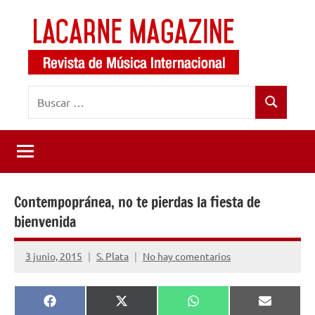
Saltar
al
contenido
LaCarne
Revista
Buscar:
de
Magazine
Buscar
música
internacional
Contempopránea, no te pierdas la fiesta de
bienvenida
3 junio, 2015
S. Plata
No hay comentarios
Compartir
Compartir
Compartir
Comparti
Facebook
X
WhatsApp
Email