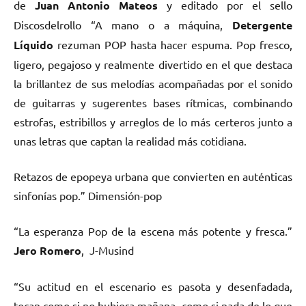
de
Juan Antonio Mateos
y editado por el sello
Discosdelrollo “A mano o a máquina,
Detergente
Líquido
rezuman POP hasta hacer espuma. Pop fresco,
ligero, pegajoso y realmente divertido en el que destaca
la brillantez de sus melodías acompañadas por el sonido
de guitarras y sugerentes bases rítmicas, combinando
estrofas, estribillos y arreglos de lo más certeros junto a
unas letras que captan la realidad más cotidiana.
Retazos de epopeya urbana que convierten en auténticas
sinfonías pop.” Dimensión-pop
“La esperanza Pop de la escena más potente y fresca.”
Jero Romero
, J-Musind
“Su actitud en el escenario es pasota y desenfadada,
tocan como si no hubiera mañana, como si nada de lo que