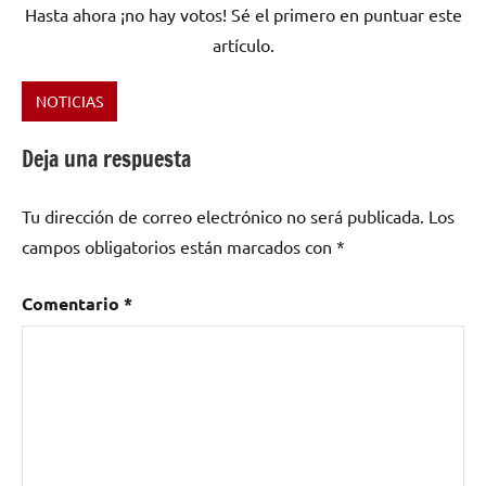
Hasta ahora ¡no hay votos! Sé el primero en puntuar este
artículo.
NOTICIAS
Etiquetado
como
Deja una respuesta
Contempopranea
,
DETERGENTE
Tu dirección de correo electrónico no será publicada.
Los
LIQUIDO
,
Fresones
campos obligatorios están marcados con
*
Rebeldes
,
Jero
Comentario
*
Romero
,
Juan
Antonio
Mateos
,
Los
Romeos
,
MANPOP