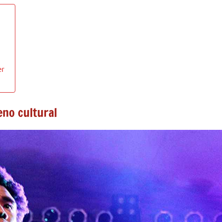
er
eno cultural