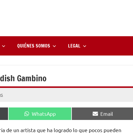
rne
zine
l
QUIÉNES SOMOS
LEGAL
ildish Gambino
os
Compartir
Compartir
WhatsApp
Email
en
en
ria de un artista que ha logrado lo que pocos pueden