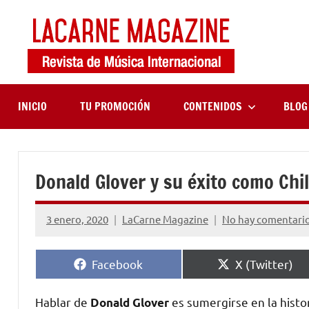
Saltar
al
contenido
LaCa
Revista
de
Maga
música
internaciona
INICIO
TU PROMOCIÓN
CONTENIDOS
BLOG
Donald Glover y su éxito como Ch
3 enero, 2020
LaCarne Magazine
No hay comentari
Compartir
Compartir
Facebook
X (Twitter)
en
en
Hablar de
es sumergirse en la histo
Donald Glover