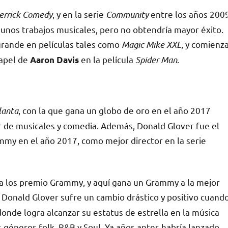
errick Comedy
, y en la serie
Community
entre los años 200
lgunos trabajos musicales, pero no obtendría mayor éxito.
 grande en películas tales como
Magic Mike XXL
, y comienz
papel de
en la película
Spider Man
.
Aaron Davis
lanta
, con la que gana un globo de oro en el año 2017
r de musicales y comedia. Además, Donald Glover fue el
my en el año 2017, como mejor director en la serie
ara los premio Grammy, y aquí gana un Grammy a la mejor
e Donald Glover sufre un cambio drástico y positivo cuand
onde logra alcanzar su estatus de estrella en la música
s géneros folk, R&B y Soul. Ya años antes habría lanzado