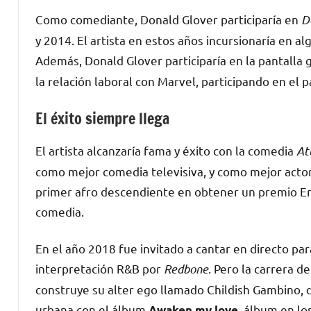
Como comediante, Donald Glover participaría en
D
y 2014. El artista en estos años incursionaría en a
Además, Donald Glover participaría en la pantalla
la relación laboral con Marvel, participando en el 
El éxito siempre llega
El artista alcanzaría fama y éxito con la comedia
At
como mejor comedia televisiva, y como mejor acto
primer afro descendiente en obtener un premio Em
comedia.
En el año 2018 fue invitado a cantar en directo p
interpretación R&B por
Redbone
. Pero la carrera d
construye su alter ego llamado Childish Gambino, d
urbana con el álbum
, álbum en lo
Awaken my love