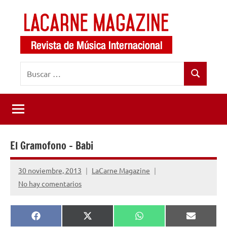
Saltar
al
contenido
LaCarne
Revista
Buscar:
de
Magazine
Buscar
música
internacional
El Gramofono – Babi
30 noviembre, 2013
LaCarne Magazine
No hay comentarios
Compartir
Compartir
Compartir
Comparti
Facebook
X
WhatsApp
Email