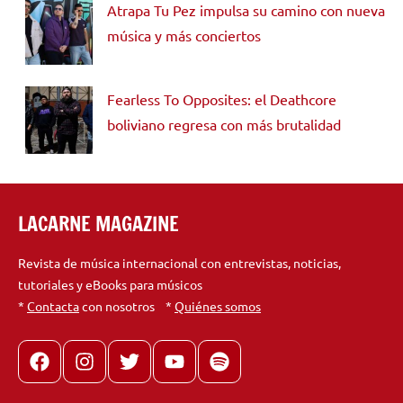
Atrapa Tu Pez impulsa su camino con nueva
música y más conciertos
Fearless To Opposites: el Deathcore
boliviano regresa con más brutalidad
LACARNE MAGAZINE
Revista de música internacional con entrevistas, noticias,
tutoriales y eBooks para músicos
*
Contacta
con nosotros *
Quiénes somos
Facebook
Instagram
X
youtube
spotify