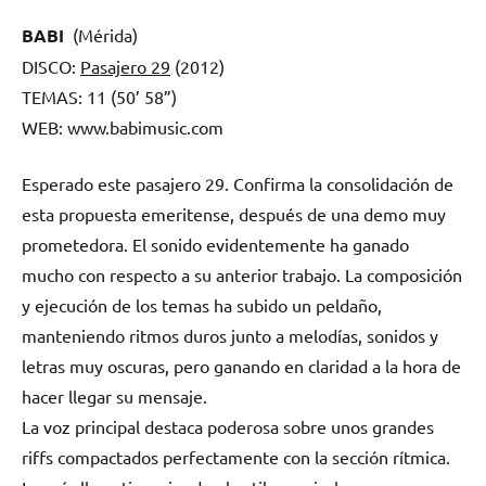
en
en
en
en
(Twitter)
BABI
(Mérida)
DISCO:
Pasajero 29
(2012)
TEMAS: 11 (50’ 58”)
WEB: www.babimusic.com
Esperado este pasajero 29. Confirma la consolidación de
esta propuesta emeritense, después de una demo muy
prometedora. El sonido evidentemente ha ganado
mucho con respecto a su anterior trabajo. La composición
y ejecución de los temas ha subido un peldaño,
manteniendo ritmos duros junto a melodías, sonidos y
letras muy oscuras, pero ganando en claridad a la hora de
hacer llegar su mensaje.
La voz principal destaca poderosa sobre unos grandes
riffs compactados perfectamente con la sección rítmica.