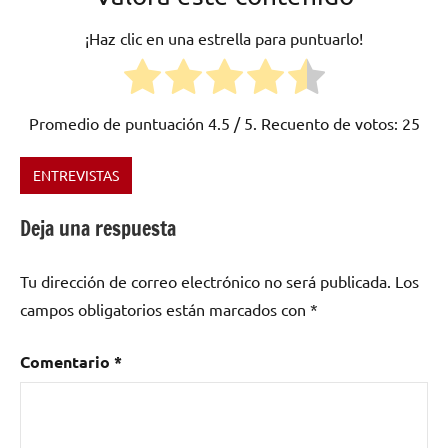
¡Haz clic en una estrella para puntuarlo!
Promedio de puntuación
4.5
/ 5. Recuento de votos:
25
ENTREVISTAS
Etiquetado
como
Deja una respuesta
Barcelona
,
canción
Tu dirección de correo electrónico no será publicada.
Los
de
autor
,
campos obligatorios están marcados con
*
folk
,
rock
,
Comentario
*
Rock
Alternativo