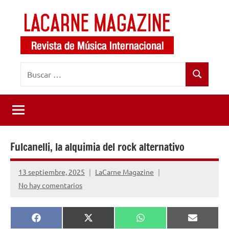
Saltar
al
contenido
LaCarne
Revista
Buscar:
de
Magazine
Buscar
música
internacional
Fulcanelli, la alquimia del rock alternativo
13 septiembre, 2025
LaCarne Magazine
No hay comentarios
Compartir
Compartir
Compartir
Comparti
Facebook
X
WhatsApp
Email