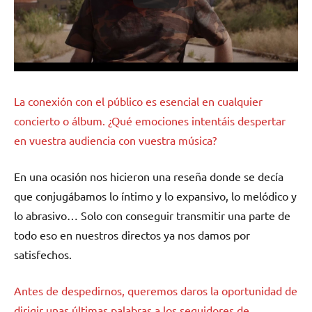
La conexión con el público es esencial en cualquier
concierto o álbum. ¿Qué emociones intentáis despertar
en vuestra audiencia con vuestra música?
En una ocasión nos hicieron una reseña donde se decía
que conjugábamos lo íntimo y lo expansivo, lo melódico y
lo abrasivo… Solo con conseguir transmitir una parte de
todo eso en nuestros directos ya nos damos por
satisfechos.
Antes de despedirnos, queremos daros la oportunidad de
dirigir unas últimas palabras a los seguidores de