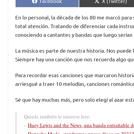
Compartir
Compartir
Facebook
X (Twitter)
en
en
En lo personal, la década de los 80 me marcó par
total atención. Tratando de diferenciar cada instr
conociendo a cantantes y bandas que luego serían p
La música es parte de nuestra historia. Nos puede l
Siempre hay una canción que nos recuerda algo que
Para recordar esas canciones que marcaron histor
arriesgué a traer 10 melodías, canciones romántic
Sé que hay muchas más, pero solo elegí al azar est
Quizás también te interese leer:
–
Huey Lewis and the News, una banda entrañable d
–
Depeche Mode, ¿tendremos nuevo disco en 2021?