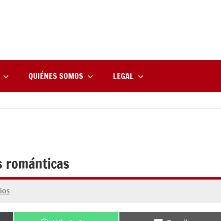
rne
zine
l
QUIÉNES SOMOS
LEGAL
s románticas
ios