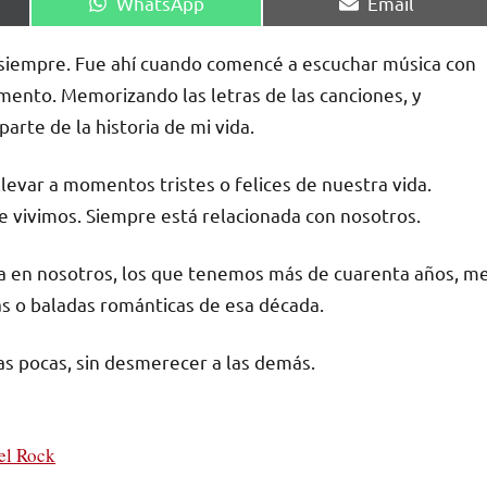
Compartir
Compartir
WhatsApp
Email
en
en
a siempre. Fue ahí cuando comencé a escuchar música con
umento. Memorizando las letras de las canciones, y
arte de la historia de mi vida.
levar a momentos tristes o felices de nuestra vida.
 vivimos. Siempre está relacionada con nosotros.
ia en nosotros, los que tenemos más de cuarenta años, m
as o baladas románticas de esa década.
as pocas, sin desmerecer a las demás.
el Rock