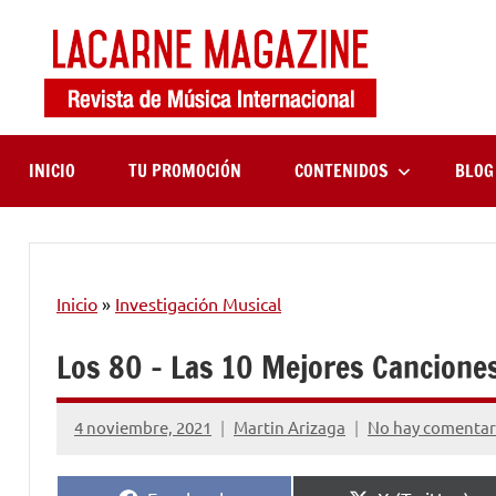
Saltar
al
contenido
LaCa
Revista
de
Maga
música
internaciona
INICIO
TU PROMOCIÓN
CONTENIDOS
BLOG
Inicio
»
Investigación Musical
Los 80 – Las 10 Mejores Cancione
4 noviembre, 2021
Martin Arizaga
No hay comentar