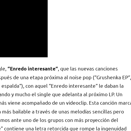
le,
​,​ que las nuevas canciones
​ “Enredo interesante“
espués de una etapa próxima al noise pop (“Grushenka EP“
spalda“),​ ​con aquel “Enredo interesante“​ ​le daba​n ​​la
ndo y mucho ​el single que adelanta al próximo LP. Un
s viene acompañado de un videoclip. Esta canción marc
 más bailable a través de unas melodías sencillas pero
tamos ante uno de los grupos con más proyección del
e” contiene una letra retorcida que rompe la ingenuidad