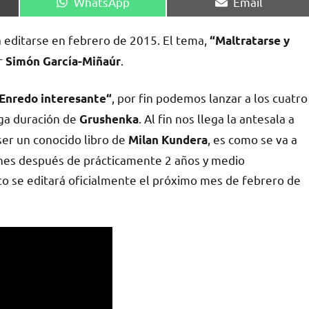
Compartir
Compartir
WhatsApp
Email
en
en
 editarse en febrero de 2015. El tema,
“Maltratarse y
or
.
Simón García-Miñaúr
, ​por fin podemos lanzar a los cuatro
Enredo interesante“
rga duración de
. Al fin nos llega la antesala a
Grushenka
 ser un conocido libro de
, es como se va a
Milan Kundera
s después de​ prácticamente​​​ 2 años ​y medio ​
isco se editará oficialmente el próximo mes de febrero de