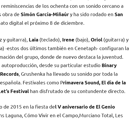
 reminiscencias de los ochenta con un sonido cercano a
es obra de
y ha sido rodado en
Simón García-Miñaúr
San
mato digital el próximo 8 de diciembre.
z y guitarra),
(teclado),
(bajo),
(guitarra) y
Laia
Irene
Oriol
a) -estos dos últimos también en Cenetaph- configuran la
mación del grupo, donde de nuevo destaca la juventud.
u autoproducción, desde su particular estudio
Binary​ ​
, Grushenka ha llevado su sonido por toda la
 Records
 española. Festivales como P
rimavera Sound, El día de la
han ​disfrutado de su contundente directo.
et’s Festival
 de 2015 en la fiesta de
l V aniversario de El Genio
ns Laguna, Cómo Vivir en el Campo,Murciano Total, Les