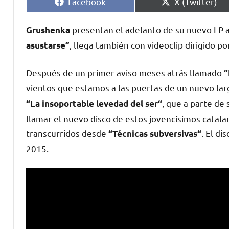
Compartir
Compartir
Facebook
X (Twitter)
en
en
presentan el adelanto de su nuevo LP a
Grushenka
, llega también con videoclip dirigido p
asustarse”
Después de un primer aviso meses atrás llamado
“
vientos que ​estamos a las puertas de un nuevo la
,​ que a parte de
“La insoportable levedad del ser“
llamar el nuevo disco de ​estos jovencísimos catalane
transcurridos desde
. ​El d
“Técnicas subversivas“
2015.​