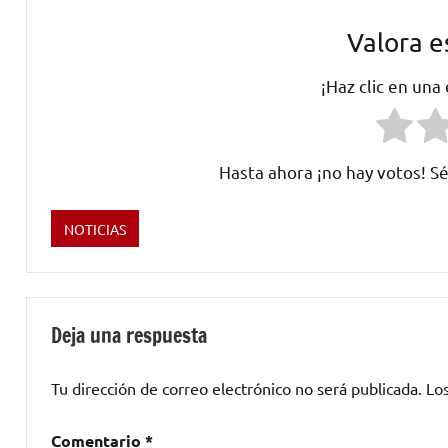
Valora e
¡Haz clic en una
Hasta ahora ¡no hay votos! Sé
NOTICIAS
Etiquetado
como
Enredo
interesante
,
Deja una respuesta
Grushenka
,
La
Tu dirección de correo electrónico no será publicada.
Lo
insoportable
levedad
Comentario
*
del