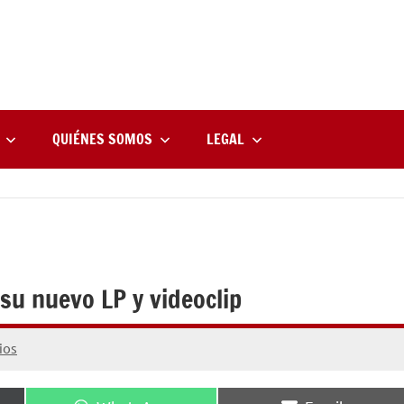
rne
zine
l
QUIÉNES SOMOS
LEGAL
su nuevo LP y videoclip
ios