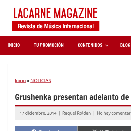
Saltar
al
contenido
LaCa
Revista
de
Maga
música
internaciona
INICIO
TU PROMOCIÓN
CONTENIDOS
BLOG
Inicio
»
NOTICIAS
Grushenka presentan adelanto de 
17 diciembre, 2014
Raquel Roldan
No hay comentar