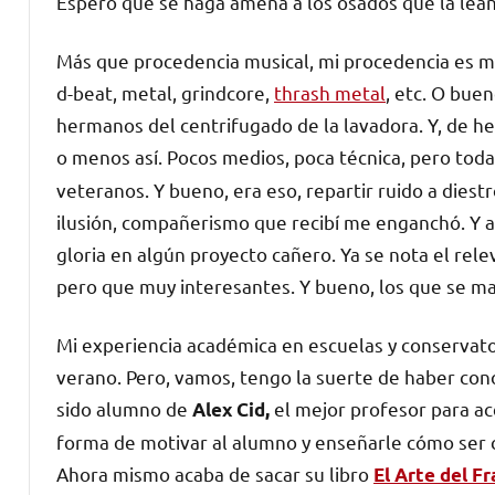
Espero que se haga amena a los osados que la lean
Más que procedencia musical, mi procedencia es m
d-beat, metal, grindcore,
thrash metal
, etc. O bue
hermanos del centrifugado de la lavadora. Y, de 
o menos así. Pocos medios, poca técnica, pero toda l
veteranos. Y bueno, era eso, repartir ruido a diestr
ilusión, compañerismo que recibí me enganchó. Y a
gloria en algún proyecto cañero. Ya se nota el re
pero que muy interesantes. Y bueno, los que se ma
Mi experiencia académica en escuelas y conservatori
verano. Pero, vamos, tengo la suerte de haber con
sido alumno de
el mejor profesor para ac
Alex Cid,
forma de motivar al alumno y enseñarle cómo ser 
Ahora mismo acaba de sacar su libro
El Arte del Fr