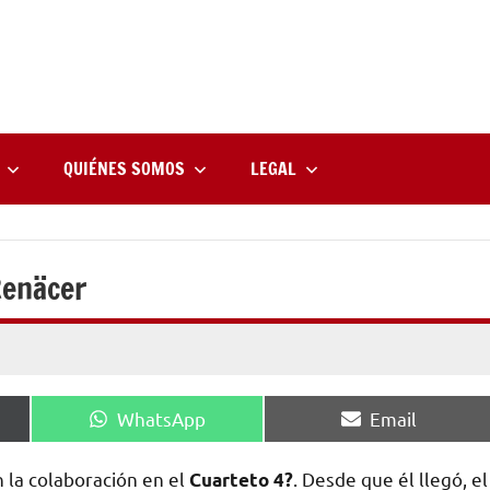
rne
zine
l
QUIÉNES SOMOS
LEGAL
Renäcer
Compartir
Compartir
WhatsApp
Email
en
en
 la colaboración en el
. Desde que él llegó, el
Cuarteto 4?