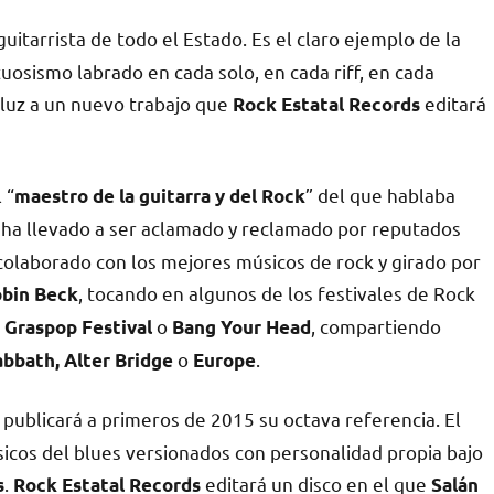
uitarrista de todo el Estado. Es el claro ejemplo de la
uosismo labrado en cada solo, en cada riff, en cada
 luz a un nuevo trabajo que
editará
Rock Estatal Records
 “
” del que hablaba
maestro de la guitarra y del Rock
le ha llevado a ser aclamado y reclamado por reputados
colaborado con los mejores músicos de rock y girado por
, tocando en algunos de los festivales de Rock
bin Beck
o
, compartiendo
 Graspop Festival
Bang Your Head
o
.
abbath, Alter Bridge
Europe
 publicará a primeros de 2015 su octava referencia. El
lásicos del blues versionados con personalidad propia bajo
.
editará un disco en el que
s
Rock Estatal Records
Salán