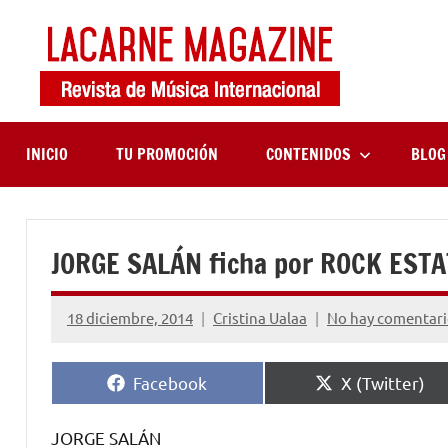
Saltar
al
contenido
LaCa
Revista
de
Maga
música
internaciona
INICIO
TU PROMOCIÓN
CONTENIDOS
BLOG
JORGE SALÁN ficha por ROCK EST
18 diciembre, 2014
Cristina Ualaa
No hay comentari
Compartir
Compartir
Facebook
X (Twitter)
en
en
JORGE SALÁN