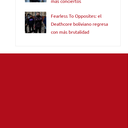
más conciertos
Fearless To Opposites: el
Deathcore boliviano regresa
con más brutalidad