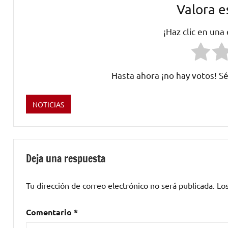
Valora e
¡Haz clic en una
Hasta ahora ¡no hay votos! Sé
NOTICIAS
Etiquetado
como
ABBEY
ROAD
Deja una respuesta
STUDIOS
,
jose
Tu dirección de correo electrónico no será publicada.
Lo
estragos
,
Klaus
Comentario
*
Voormaan
,