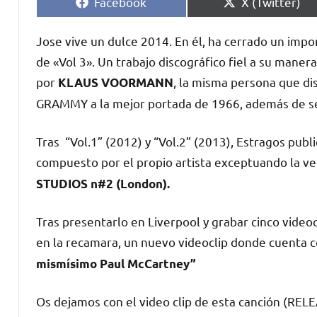
Compartir
Compartir
Facebook
X (Twitter)
en
en
Jose vive un dulce 2014. En él, ha cerrado un impor
de «Vol 3». Un trabajo discográfico fiel a su maner
por
, la misma persona que dis
KLAUS VOORMANN
GRAMMY a la mejor portada de 1966, además de s
Tras “Vol.1” (2012) y “Vol.2” (2013), Estragos pub
compuesto por el propio artista exceptuando la v
STUDIOS n#2 (London).
Tras presentarlo en Liverpool y grabar cinco video
en la recamara, un nuevo videoclip donde cuenta c
mismísimo Paul McCartney”
Os dejamos con el video clip de esta canción (REL