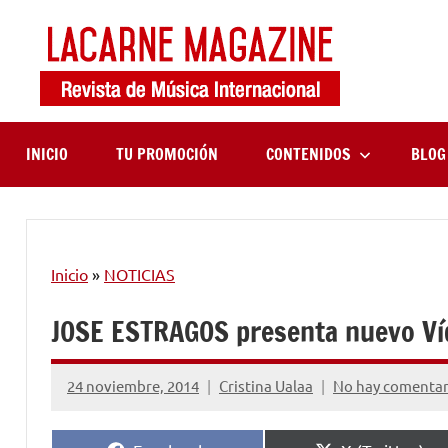
Saltar
al
contenido
LaCa
Revista
de
Maga
música
internaciona
INICIO
TU PROMOCIÓN
CONTENIDOS
BLOG
Inicio
»
NOTICIAS
JOSE ESTRAGOS presenta nuevo Ví
24 noviembre, 2014
Cristina Ualaa
No hay comentar