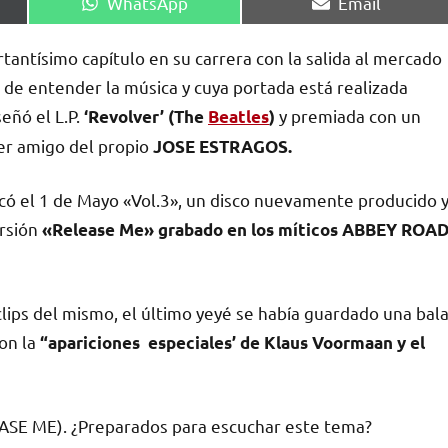
Compartir
Compartir
WhatsApp
Email
en
en
tantísimo capítulo en su carrera con la salida al mercado
a de entender la música y cuya portada está realizada
eñó el L.P.
y premiada con un
‘Revolver’ (The
Beatles
)
er amigo del propio
JOSE ESTRAGOS.
licó el 1 de Mayo «Vol.3», un disco nuevamente producido 
ersión
«Release Me» grabado en los míticos ABBEY ROA
clips del mismo, el último yeyé se había guardado una bal
on la
“apariciones especiales’ de Klaus Voormaan y el
EASE ME). ¿Preparados para escuchar este tema?