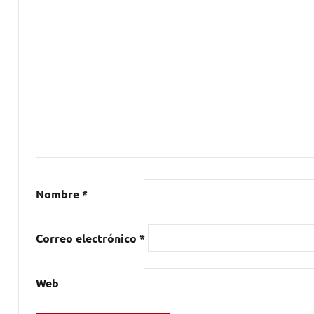
KLAUS
VOORMANN
,
Paul
McCartney
,
Release
Me
,
REVOLVER
,
The
Beatles
Nombre
*
Correo electrónico
*
Web