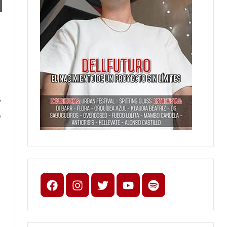
y
D
a
Facebook
Instagram
X
youtube
spotify