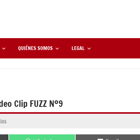
rne
zine
l
QUIÉNES SOMOS
LEGAL
deo Clip FUZZ Nº9
ios