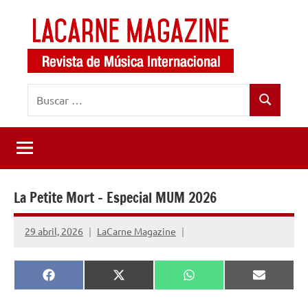
Saltar
al
contenido
LaCarne
Revista
Buscar:
de
Magazine
Buscar
música
internacional
La Petite Mort – Especial MUM 2026
29 abril, 2026
LaCarne Magazine
Compartir
Compartir
Compartir
Comparti
Facebook
X
WhatsApp
Email
en
en
en
en
(Twitter)