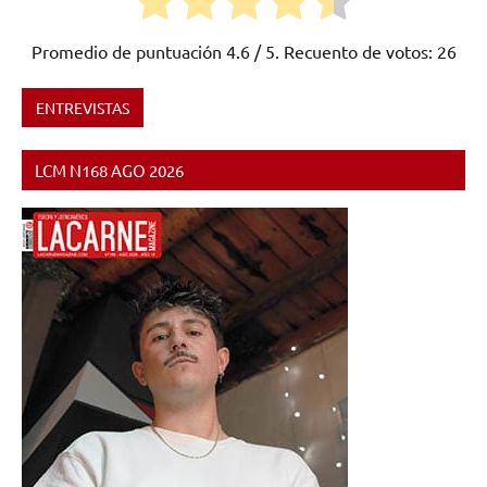
Promedio de puntuación
4.6
/ 5. Recuento de votos:
26
ENTREVISTAS
Etiquetado
como
LCM N168 AGO 2026
Disco
,
Extremadura
,
funk
,
indie
,
MUM
2026
,
pop
,
rock