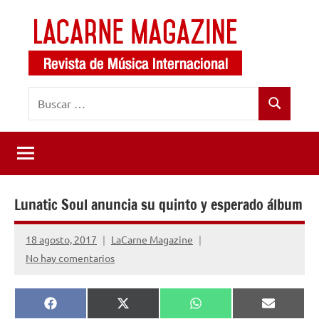
Saltar
al
contenido
LaCarne
Revista
Buscar:
de
Magazine
Buscar
música
internacional
Lunatic Soul anuncia su quinto y esperado álbum
18 agosto, 2017
LaCarne Magazine
No hay comentarios
Compartir
Compartir
Compartir
Comparti
Facebook
X
WhatsApp
Email