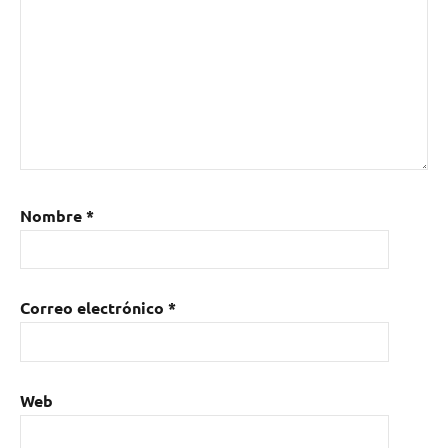
Mariusz
Duda
,
Michał
Mierzejewski
,
Sinfonietta
Consonus
Orchestra
,
Travis
Smith
Nombre
*
Correo electrónico
*
Web