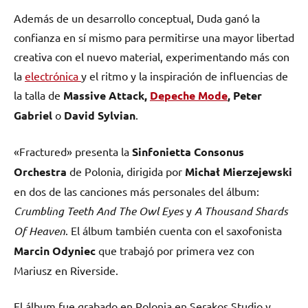
Además de un desarrollo conceptual, Duda ganó la
confianza en sí mismo para permitirse una mayor libertad
creativa con el nuevo material, experimentando más con
la
electrónica
y el ritmo y la inspiración de influencias de
la talla de
Massive Attack,
Depeche Mode
, Peter
Gabriel
o
David Sylvian
.
«Fractured» presenta la
Sinfonietta Consonus
Orchestra
de Polonia, dirigida por
Michał Mierzejewski
en dos de las canciones más personales del álbum:
Crumbling Teeth And The Owl Eyes
y
A Thousand Shards
Of Heaven
. El álbum también cuenta con el saxofonista
Marcin Odyniec
que trabajó por primera vez con
Mariusz en Riverside.
El álbum fue grabado en Polonia en Serakos Studio y