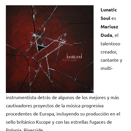
en
en
en
en
(Twitter)
Lunatic
Soul
es
Mariusz
Duda
, el
talentoso
creador,
cantante y
multi-
instrumentista detrás de algunos de los mejores y más
cautivadores proyectos de la música progresiva
procedentes de Europa, incluyendo su producción en el
sello británico Kscope y con las estrellas fugaces de
Polonia, Riverside.