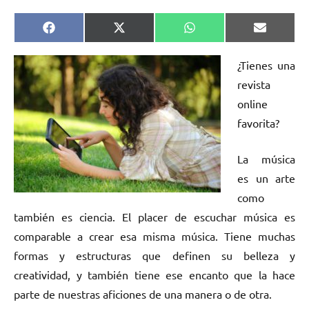
Compartir
Compartir
Compartir
Comparti
Facebook
X
WhatsApp
Email
en
en
en
en
(Twitter)
¿Tienes una
revista
online
favorita?
La música
es un arte
como
también es ciencia. El placer de escuchar música es
comparable a crear esa misma música. Tiene muchas
formas y estructuras que definen su belleza y
creatividad, y también tiene ese encanto que la hace
parte de nuestras aficiones de una manera o de otra.