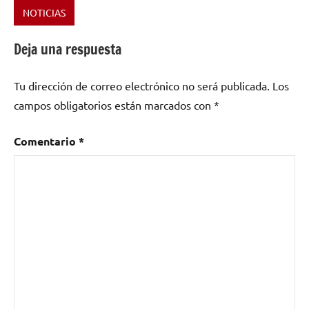
NOTICIAS
Etiquetado
como
Deja una respuesta
ebooks
,
libros
Tu dirección de correo electrónico no será publicada.
Los
online
,
musica
,
campos obligatorios están marcados con
*
revistas
musicales
,
Comentario
*
revistas
online