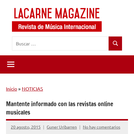
Saltar
al
contenido
LaCarne
Revista
Buscar:
de
Magazine
Buscar
música
internacional
Inicio
»
NOTICIAS
Mantente informado con las revistas online
musicales
20 agosto, 2015
Guner Uribarren
No hay comentarios