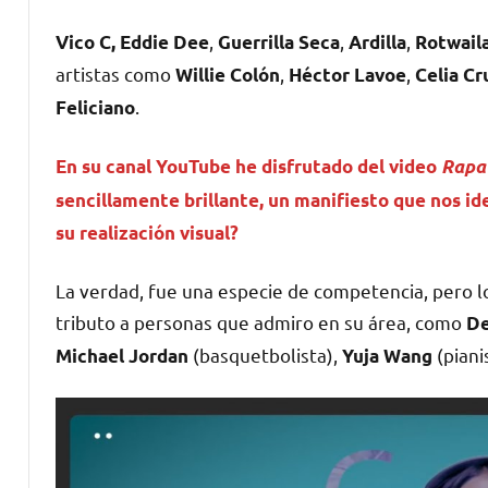
,
,
,
Vico C,
Eddie Dee
Guerrilla Seca
Ardilla
Rotwail
artistas como
,
,
Willie Colón
Héctor Lavoe
Celia Cr
.
Feliciano
En su canal YouTube he disfrutado del video
Rapa
sencillamente brillante, un manifiesto que nos id
su realización visual?
La verdad, fue una especie de competencia, pero lo
tributo a personas que admiro en su área, como
De
(basquetbolista),
(piani
Michael Jordan
Yuja Wang