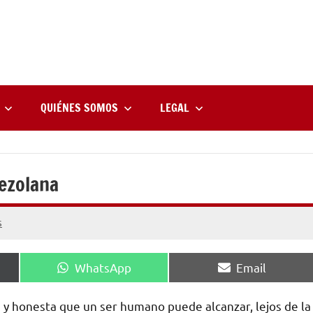
rne
zine
l
QUIÉNES SOMOS
LEGAL
nezolana
s
Compartir
Compartir
WhatsApp
Email
en
en
a y honesta que un ser humano puede alcanzar, lejos de la