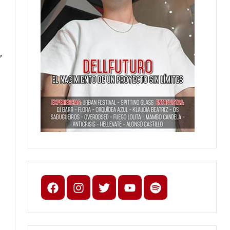
,
Facebook
Instagram
X
youtube
spotify