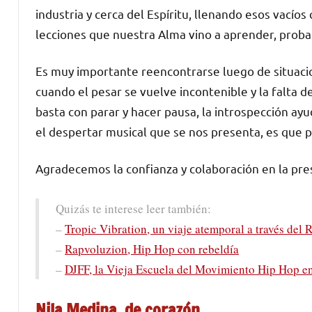
industria y cerca del Espíritu, llenando esos vacío
lecciones que nuestra Alma vino a aprender, probar 
Es muy importante reencontrarse luego de situacio
cuando el pesar se vuelve incontenible y la falta 
basta con parar y hacer pausa, la introspección ayu
el despertar musical que se nos presenta, es que pod
Agradecemos la confianza y colaboración en la pre
Quizás te interese leer también:
–
Tropic Vibration, un viaje atemporal a través del
–
Rapvoluzion, Hip Hop con rebeldía
–
DJFF, la Vieja Escuela del Movimiento Hip Hop 
Nila Medina, de corazón