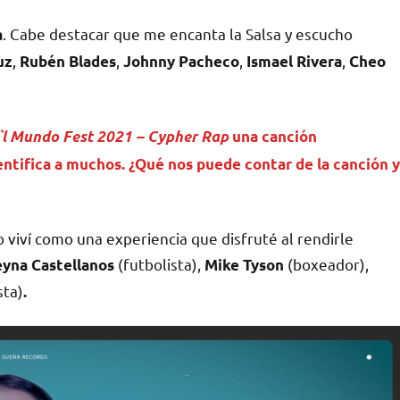
. Cabe destacar que me encanta la Salsa y escucho
a
,
,
,
,
uz
Rubén Blades
Johnny Pacheco
Ismael Rivera
Cheo
`l Mundo Fest 2021 – Cypher Rap
una canción
entifica a muchos. ¿Qué nos puede contar de la canción y
 viví como una experiencia que disfruté al rendirle
(futbolista),
(boxeador),
yna Castellanos
Mike Tyson
sta)
.