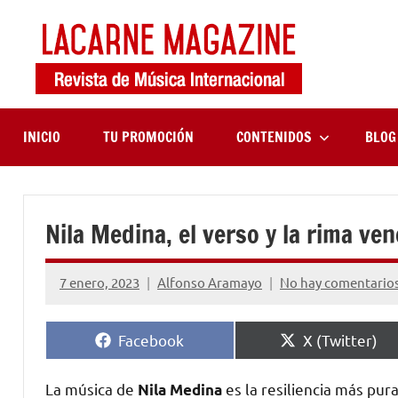
Saltar
al
contenido
LaCa
Revista
de
Maga
música
internaciona
INICIO
TU PROMOCIÓN
CONTENIDOS
BLOG
Nila Medina, el verso y la rima ve
7 enero, 2023
Alfonso Aramayo
No hay comentario
Compartir
Compartir
Facebook
X (Twitter)
en
en
La música de
es la resiliencia más pur
Nila Medina