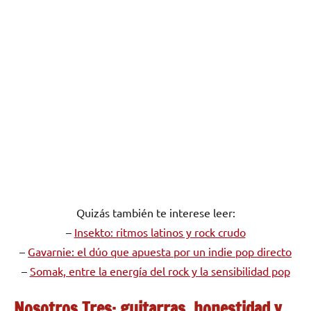
Quizás también te interese leer:
–
Insekto: ritmos latinos y rock crudo
–
Gavarnie: el dúo que apuesta por un indie pop directo
–
Somak, entre la energía del rock y la sensibilidad pop
Nosotros Tres: guitarras, honestidad y