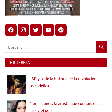
Facebook
Instagram
X
youtube
spotify
Buscar:
Buscar
TE INTERESA
LSD y rock: la historia de la revolución
psicodélica
Norah Jones: la artista que conquistó el
jazz y el pop