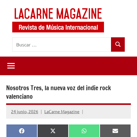
Saltar
al
contenido
LaCarne
Revista
Buscar:
de
Magazine
Buscar
música
internacional
Nosotros Tres, la nueva voz del indie rock
valenciano
24 junio, 2026
LaCarne Magazine
Compartir
Compartir
Compartir
Comparti
Facebook
X
WhatsApp
Email