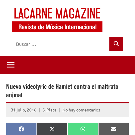
Saltar
al
contenido
LaCarne
Revista
Buscar:
de
Magazine
Buscar
música
internacional
Nuevo videolyric de Hamlet contra el maltrato
animal
31 julio, 2016
S. Plata
No hay comentarios
Compartir
Compartir
Compartir
Comparti
Facebook
X
WhatsApp
Email