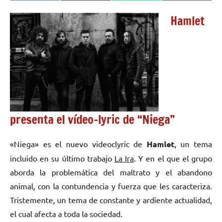
en
en
en
en
(Twitter)
Hamlet
presenta el vídeo–lyric de “Niega”
«Niega» es el nuevo videoclyric de
Hamlet
, un tema
incluido en su último trabajo
La Ira
. Y en el que el grupo
aborda la problemática del maltrato y el abandono
animal, con la contundencia y fuerza que les caracteriza.
Tristemente, un tema de constante y ardiente actualidad,
el cual afecta a toda la sociedad.