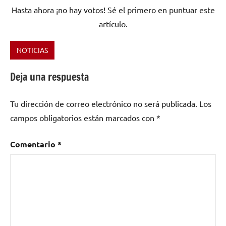
Hasta ahora ¡no hay votos! Sé el primero en puntuar este
artículo.
NOTICIAS
Etiquetado
como
Deja una respuesta
2016
,
abandono
,
Tu dirección de correo electrónico no será publicada.
Los
Hamlet
,
La
campos obligatorios están marcados con
*
Ira
,
maltrato
,
Comentario
*
maltrato
animal
,
Niega
,
nuevo
videoclip
,
videolyric