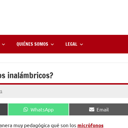
rne
zine
l
QUIÉNES SOMOS
LEGAL
os inalámbricos?
os
Compartir
Compartir
WhatsApp
Email
en
en
manera muy pedagógica qué son los
micrófonos