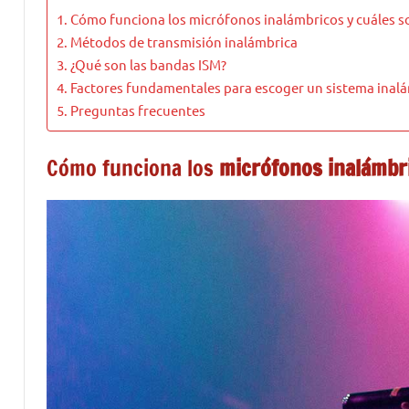
Cómo funciona los micrófonos inalámbricos y cuáles s
Métodos de transmisión inalámbrica
¿Qué son las bandas ISM?
Factores fundamentales para escoger un sistema inal
Preguntas frecuentes
Cómo funciona los
micrófonos inalámbr