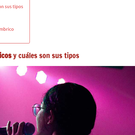
on sus tipos
ámbrico
icos
y cuáles son sus tipos