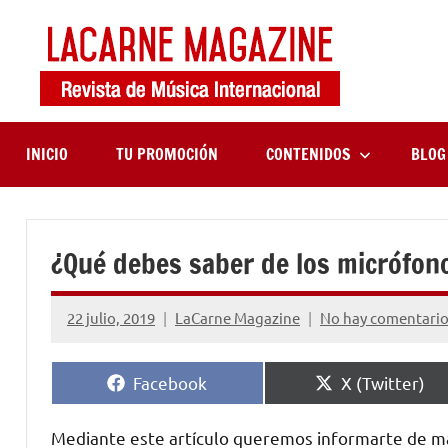
Saltar
al
contenido
LaCa
Revista
de
Maga
música
internaciona
INICIO
TU PROMOCIÓN
CONTENIDOS
BLOG
¿Qué debes saber de los micrófon
22 julio, 2019
LaCarne Magazine
No hay comentari
Compartir
Compartir
Facebook
X (Twitter)
en
en
Mediante este artículo queremos informarte de 