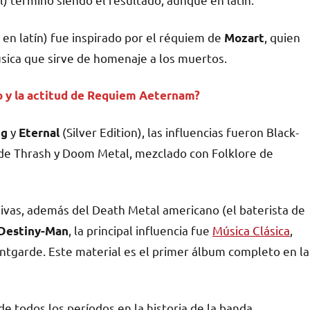
 en latín) fue inspirado por el réquiem de
, quien
Mozart
úsica que sirve de homenaje a los muertos.
o y la actitud de Requiem Aeternam?
y
(Silver Edition), las influencias fueron Black-
ng
Eternal
e Thrash y Doom Metal, mezclado con Folklore de
sivas, además del Death Metal americano (el baterista de
, la principal influencia fue
Música Clásica
,
Destiny-Man
ntgarde. Este material es el primer álbum completo en la
e todos los períodos en la historia de la banda.