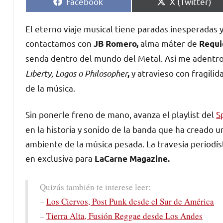
Compartir
Compartir
Facebook
X (Twitter)
en
en
El eterno viaje musical tiene paradas inesperadas 
contactamos con
alma máter de
JB Romero,
Requ
senda dentro del mundo del Metal. Así me adent
Liberty, Logos o Philosopher
y atravieso con fragili
,
de la música.
Sin ponerle freno de mano, avanza el playlist del
S
en la historia y sonido de la banda que ha creado 
ambiente de la música pesada. La travesía periodíst
en exclusiva para
LaCarne Magazine.
Quizás también te interese leer:
–
Los Ciervos, Post Punk desde el Sur de América
–
Tierra Alta, Fusión Reggae desde Los Andes