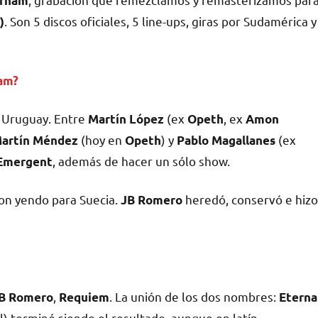
ernam
. Son 5 discos oficiales, 5 line-ups, giras por Sudamérica y
)
am?
, Uruguay. Entre
(ex
, ex
Martín López
Opeth
Amon
(hoy en
) y
(ex
artín Méndez
Opeth
Pablo Magallanes
, además de hacer un sólo show.
Emergent
on yendo para Suecia.
heredó, conservó e hizo
JB Romero
,
. La unión de los dos nombres:
B Romero
Requiem
Eterna
) terminó siendo el resultado, aunque en latín.