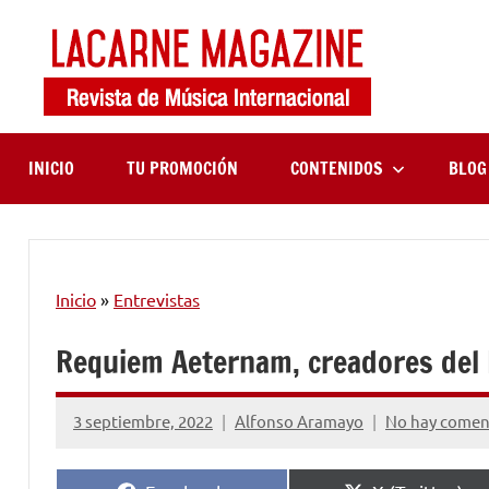
Saltar
al
contenido
LaCa
Revista
de
Maga
música
internaciona
INICIO
TU PROMOCIÓN
CONTENIDOS
BLOG
Inicio
»
Entrevistas
Requiem Aeternam, creadores del 
3 septiembre, 2022
Alfonso Aramayo
No hay comen