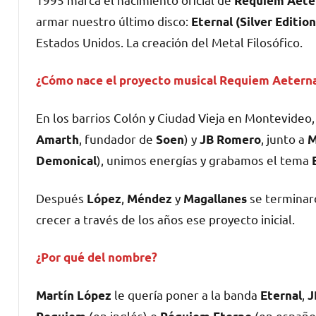
Requiem Aet
armar nuestro último disco:
Eternal
(Silver Edition
Estados Unidos. La creación del Metal Filosófico.
¿Cómo nace el proyecto musical Requiem Aetern
En los barrios Colón y Ciudad Vieja en Montevideo
, fundador de
) y
, junto a
Amarth
Soen
JB Romero
M
), unimos energías y grabamos el tema
Demonical
Después
,
y
se terminar
López
Méndez
Magallanes
crecer a través de los años ese proyecto inicial.
¿Por qué del nombre?
le quería poner a la banda
,
Martín López
Eternal
J
(en inglés) o
(en español