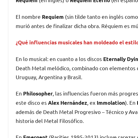
Requiem
Réquiem Eterno
El nombre
(sin tilde tanto en inglés como
Requiem
murió antes de finalizar dicha obra. Réquiem es m
¿Qué influencias musicales han moldeado el estil
En lo musical: en cuanto a los discos
Eternally
Dyi
Death Metal melódico, combinado con elementos d
Uruguay, Argentina y Brasil.
En
, las influencias fueron más progre
Philosopher
este disco es
, ex
). En
Alex Hernández
Immolation
además de Death Metal Progresivo – Técnico y Ava
historia del Metal Filosófico.
En
(Rarities 1995-2013) incluye rarezas d
Emergent