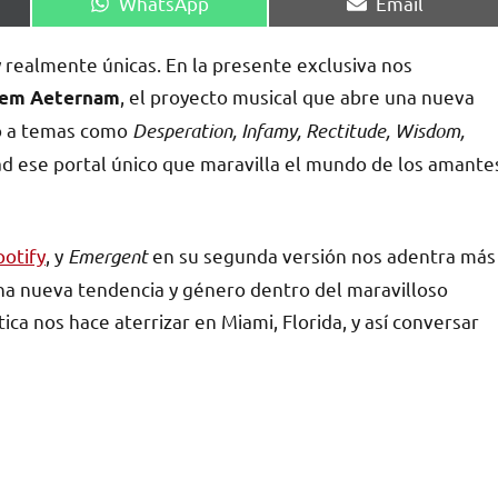
Compartir
Compartir
WhatsApp
Email
en
en
y realmente únicas. En la presente exclusiva nos
, el proyecto musical que abre una nueva
iem Aeternam
ro a temas como
Desperation, Infamy, Rectitude, Wisdom,
dad ese portal único que maravilla el mundo de los amante
potify
, y
Emergent
en su segunda versión nos adentra más
una nueva tendencia y género dentro del maravilloso
ica nos hace aterrizar en Miami, Florida, y así conversar