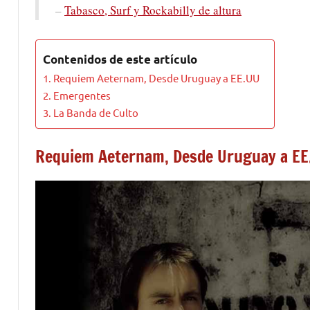
–
Tabasco, Surf y Rockabilly de altura
Contenidos de este artículo
Requiem Aeternam, Desde Uruguay a EE.UU
Emergentes
La Banda de Culto
Requiem Aeternam, Desde Uruguay a EE