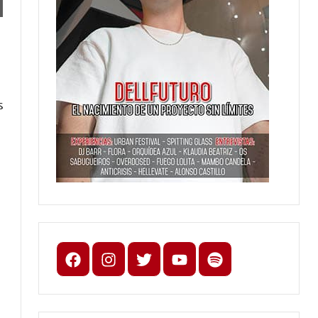
s
Facebook
Instagram
X
youtube
spotify