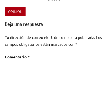
OPINIÓN
Etiquetado
como
Deja una respuesta
Chorizo
Caliente
,
Tu dirección de correo electrónico no será publicada.
Los
Rock
and
campos obligatorios están marcados con
*
Roll
,
Rock
Comentario
*
Chukuta
,
Rock
Sin
Restricciones
,
The
Prestes