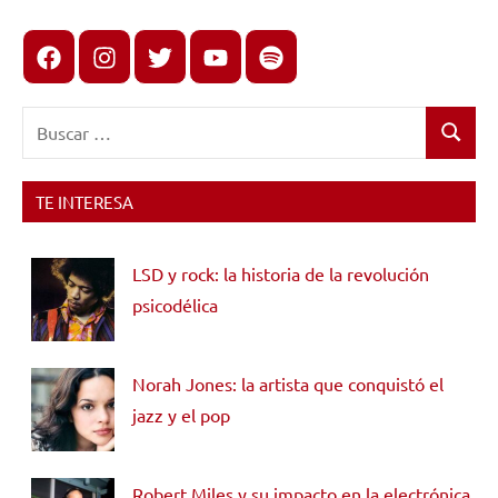
Facebook
Instagram
X
youtube
spotify
Buscar:
Buscar
TE INTERESA
LSD y rock: la historia de la revolución
psicodélica
Norah Jones: la artista que conquistó el
jazz y el pop
Robert Miles y su impacto en la electrónica