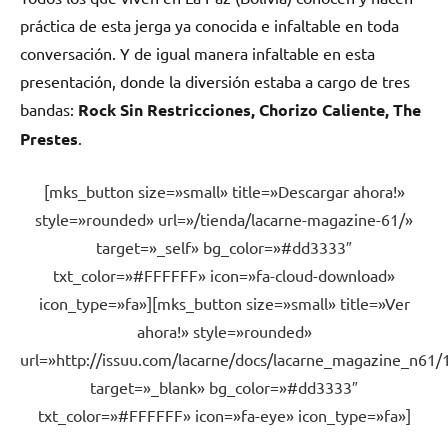
práctica de esta jerga ya conocida e infaltable en toda
conversación. Y de igual manera infaltable en esta
presentación, donde la diversión estaba a cargo de tres
bandas:
Rock Sin Restricciones, Chorizo Caliente, The
Prestes
.
[mks_button size=»small» title=»Descargar ahora!»
style=»rounded» url=»/tienda/lacarne-magazine-61/»
target=»_self» bg_color=»#dd3333″
txt_color=»#FFFFFF» icon=»fa-cloud-download»
icon_type=»fa»][mks_button size=»small» title=»Ver
ahora!» style=»rounded»
url=»http://issuu.com/lacarne/docs/lacarne_magazine_n61/
target=»_blank» bg_color=»#dd3333″
txt_color=»#FFFFFF» icon=»fa-eye» icon_type=»fa»]