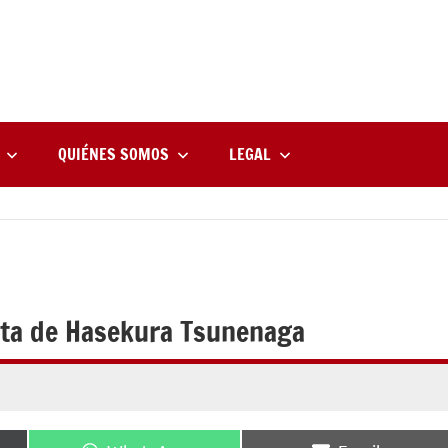
rne
zine
l
QUIÉNES SOMOS
LEGAL
uta de Hasekura Tsunenaga