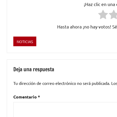
¡Haz clic en una
Hasta ahora ¡no hay votos! Sé
NOTICIAS
Etiquetado
como
flauta
,
Hasekura
Deja una respuesta
Rokuemon
Tsunenaga
,
Tu dirección de correo electrónico no será publicada.
Lo
Japón
,
Rodrigo
Comentario
*
Rodríguez
,
shakuhachi