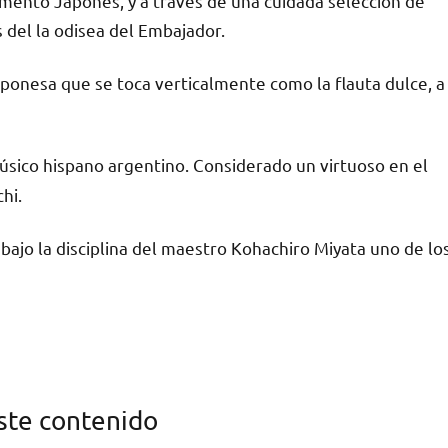
umento Japonés, y a través de una cuidada selección de
del la odisea del Embajador.
aponesa que se toca verticalmente como la flauta dulce, a
úsico hispano argentino. Considerado un virtuoso en el
hi.
bajo la disciplina del maestro Kohachiro Miyata uno de lo
ste contenido