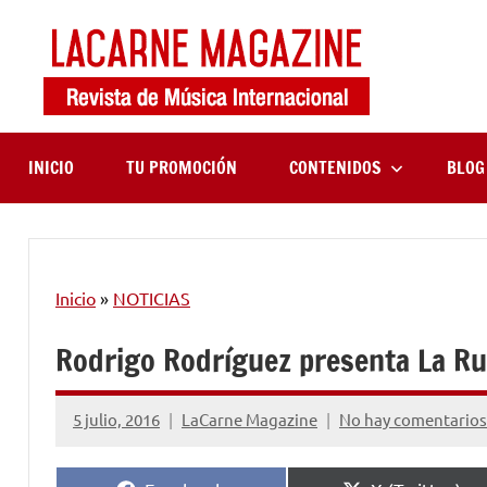
Saltar
al
contenido
LaCa
Revista
de
Maga
música
internaciona
INICIO
TU PROMOCIÓN
CONTENIDOS
BLOG
Inicio
»
NOTICIAS
Rodrigo Rodríguez presenta La R
5 julio, 2016
LaCarne Magazine
No hay comentarios