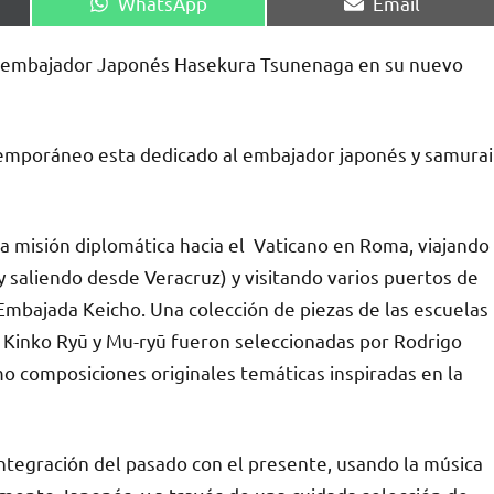
Compartir
Compartir
WhatsApp
Email
en
en
l embajador Japonés Hasekura Tsunenaga en su nuevo
ntemporáneo esta dedicado al embajador japonés y samurai
 misión diplomática hacia el Vaticano en Roma, viajando
 saliendo desde Veracruz) y visitando varios puertos de
 Embajada Keicho. Una colección de piezas de las escuelas
 Kinko Ryū y Mu-ryū fueron seleccionadas por Rodrigo
 composiciones originales temáticas inspiradas en la
integración del pasado con el presente, usando la música