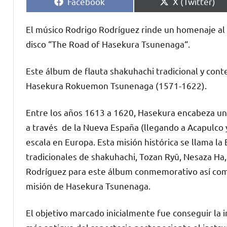
Compartir
Compartir
Facebook
X (Twitter)
en
en
El músico Rodrigo Rodríguez rinde un homenaje a
disco “The Road of Hasekura Tsunenaga“.
Este álbum de flauta shakuhachi tradicional y co
Hasekura Rokuemon Tsunenaga (1571-1622).
Entre los años 1613 a 1620, Hasekura encabeza una
a través de la Nueva España (llegando a Acapulco y
escala en Europa. Esta misión histórica se llama la
tradicionales de shakuhachi, Tozan Ryū, Nesaza Ha,
Rodríguez para este álbum conmemorativo así como
misión de Hasekura Tsunenaga.
El objetivo marcado inicialmente fue conseguir la 