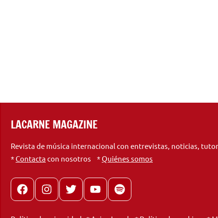
LACARNE MAGAZINE
Revista de música internacional con entrevistas, noticias, tuto
*
Contacta
con nosotros *
Quiénes somos
Facebook
Instagram
X
youtube
spotify