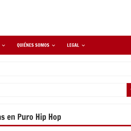
rne
zine
l
QUIÉNES SOMOS
LEGAL
as en Puro Hip Hop