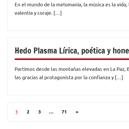
En el mundo de la melomanía, la música es la vida, l
valentía y coraje. […]
Hedo Plasma Lírica, poética y hone
Partimos desde las montañas elevadas en La Paz, B
las gracias al protagonista por la confianza y […]
Paginación
Siguientes
1
2
3
…
71
»
de
entradas