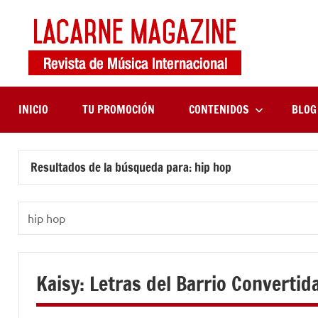
Saltar
al
contenido
LaCa
Revista
de
Maga
música
internaciona
INICIO
TU PROMOCIÓN
CONTENIDOS
BLOG
Resultados de la búsqueda para:
hip hop
Buscar:
Kaisy: Letras del Barrio Convertid