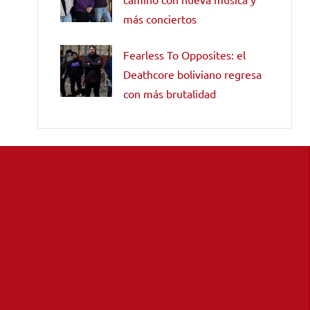
más conciertos
Fearless To Opposites: el
Deathcore boliviano regresa
con más brutalidad