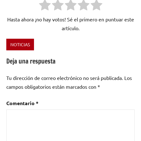
Hasta ahora ¡no hay votos! Sé el primero en puntuar este
artículo.
NOTICIAS
Etiquetado
como
Deja una respuesta
Deluxe
,
Desde
Tu dirección de correo electrónico no será publicada.
Los
el
Limbo
,
campos obligatorios están marcados con
*
indie
,
Javier
Comentario
*
Garrido
,
Juan
Zurdo
,
Meu
,
pop
,