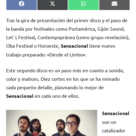
Compartir
Compartir
Compartir
Comparti
Facebook
X
WhatsApp
Email
en
en
en
en
(Twitter)
Tras la gira de presentación del primer disco y el paso de
la banda por festivales como Portamérica, Gijón Sound,
Let´s Festival, Contempopránea (como grupo revelación),
Oba Festival o Noroeste,
Sensacional
tiene nuevo
trabajo preparado: «Desde el Limbo».
Este segundo disco es un paso más en cuanto a sonido,
color y matices. Diez cortes en los que se ha mimado
cada pequeño detalle, plasmando lo mejor de
Sensacional
en cada uno de ellos.
Sensacional
son un
catalizador