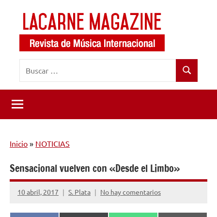
Saltar
al
contenido
LaCarne
Revista
Buscar:
de
Magazine
Buscar
música
internacional
Inicio
»
NOTICIAS
Sensacional vuelven con «Desde el Limbo»
10 abril, 2017
S. Plata
No hay comentarios