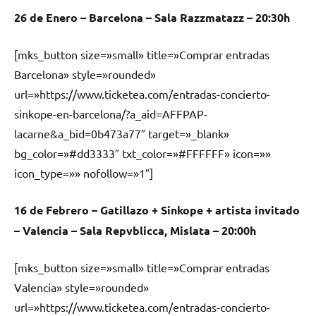
26 de Enero – Barcelona – Sala Razzmatazz – 20:30h
[mks_button size=»small» title=»Comprar entradas
Barcelona» style=»rounded»
url=»https://www.ticketea.com/entradas-concierto-
sinkope-en-barcelona/?a_aid=AFFPAP-
lacarne&a_bid=0b473a77″ target=»_blank»
bg_color=»#dd3333″ txt_color=»#FFFFFF» icon=»»
icon_type=»» nofollow=»1″]
16 de Febrero – Gatillazo + Sinkope + artista invitado
– Valencia – Sala Repvblicca, Mislata – 20:00h
[mks_button size=»small» title=»Comprar entradas
Valencia» style=»rounded»
url=»https://www.ticketea.com/entradas-concierto-