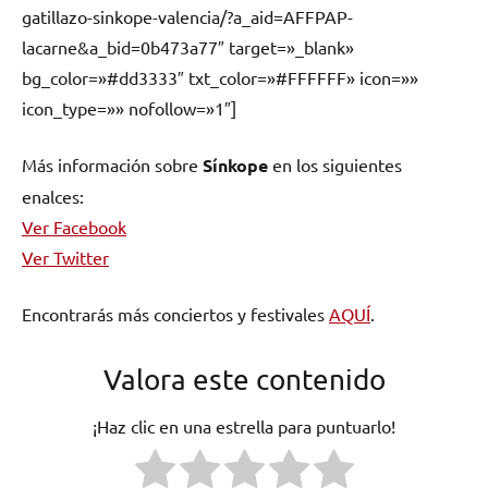
gatillazo-sinkope-valencia/?a_aid=AFFPAP-
lacarne&a_bid=0b473a77″ target=»_blank»
bg_color=»#dd3333″ txt_color=»#FFFFFF» icon=»»
icon_type=»» nofollow=»1″]
Más información sobre
Sínkope
en los siguientes
enalces:
Ver Facebook
Ver Twitter
Encontrarás más conciertos y festivales
AQUÍ
.
Valora este contenido
¡Haz clic en una estrella para puntuarlo!