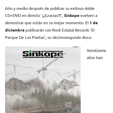
en
en
en
en
(Twitter)
Año y medio después de publicar su exitoso doble
CD+DVD en directo ‘¡¡¡Gracias!!!’,
Sínkope
vuelven a
demostrar que están en su mejor momento. El
1 de
diciembre
publicarán con Rock Estatal Records ‘El
Parque De Los Poetas’, su decimosegundo disco.
Veintisiete
años han