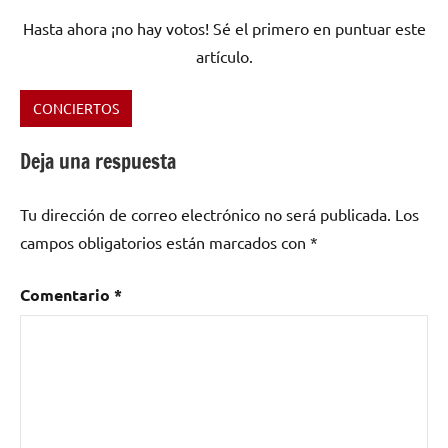
Hasta ahora ¡no hay votos! Sé el primero en puntuar este
artículo.
CONCIERTOS
Etiquetado
como
Deja una respuesta
Aurora
Beltrán
,
Tu dirección de correo electrónico no será publicada.
Los
El
Parque
campos obligatorios están marcados con
*
De
Los
Comentario
*
Poetas
,
entradas
,
entradas
de
conciertos
,
Mi