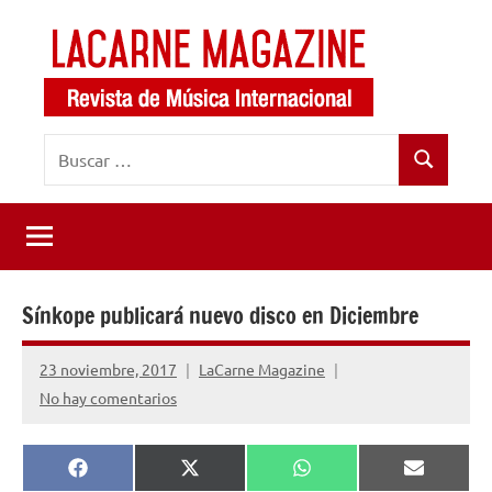
Saltar
al
contenido
LaCarne
Revista
Buscar:
de
Magazine
Buscar
música
internacional
Sínkope publicará nuevo disco en Diciembre
23 noviembre, 2017
LaCarne Magazine
No hay comentarios
Compartir
Compartir
Compartir
Comparti
Facebook
X
WhatsApp
Email