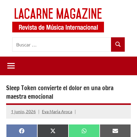
Saltar
al
contenido
LaCarne
Revista
Buscar:
de
Magazine
Buscar
música
internacional
Sleep Token convierte el dolor en una obra
maestra emocional
1 junio, 2026
Eva María Aroca
Compartir
Compartir
Compartir
Comparti
Facebook
X
WhatsApp
Email