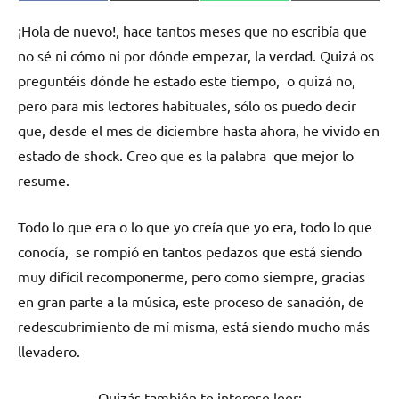
en
en
en
en
(Twitter)
¡Hola de nuevo!, hace tantos meses que no escribía que
no sé ni cómo ni por dónde empezar, la verdad. Quizá os
preguntéis dónde he estado este tiempo, o quizá no,
pero para mis lectores habituales, sólo os puedo decir
que, desde el mes de diciembre hasta ahora, he vivido en
estado de shock. Creo que es la palabra que mejor lo
resume.
Todo lo que era o lo que yo creía que yo era, todo lo que
conocía, se rompió en tantos pedazos que está siendo
muy difícil recomponerme, pero como siempre, gracias
en gran parte a la música, este proceso de sanación, de
redescubrimiento de mí misma, está siendo mucho más
llevadero.
Quizás también te interese leer: