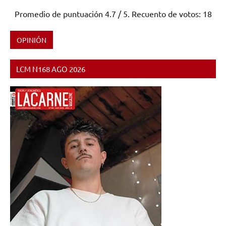
Promedio de puntuación
4.7
/ 5. Recuento de votos:
18
OPINIÓN
Etiquetado
como
LCM N168 AGO 2026
Inglaterra
,
Metal
,
Metal
Alternativo