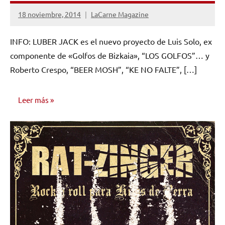
18 noviembre, 2014
LaCarne Magazine
No
hay
INFO: LUBER JACK es el nuevo proyecto de Luis Solo, ex
comentarios
componente de «Golfos de Bizkaia», “LOS GOLFOS”… y
Roberto Crespo, “BEER MOSH”, “KE NO FALTE”, […]
Leer más
GUÍA DE
MÚSICOS