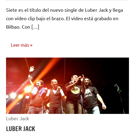
hay
Siete es el título del nuevo single de Luber Jack y llega
comentarios
con vídeo clip bajo el brazo. El vídeo está grabado en
Bilbao. Con […]
Leer más
VIDEOS
MUSICALES
Luber Jack
LUBER JACK