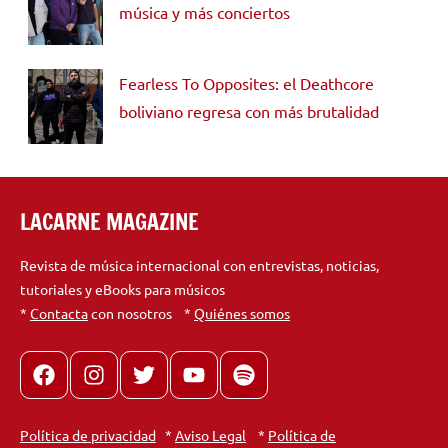
música y más conciertos
Fearless To Opposites: el Deathcore
boliviano regresa con más brutalidad
LACARNE MAGAZINE
Revista de música internacional con entrevistas, noticias,
tutoriales y eBooks para músicos
*
Contacta
con nosotros *
Quiénes somos
Facebook
Instagram
X
youtube
spotify
Política de privacidad
*
Aviso Legal
*
Política de