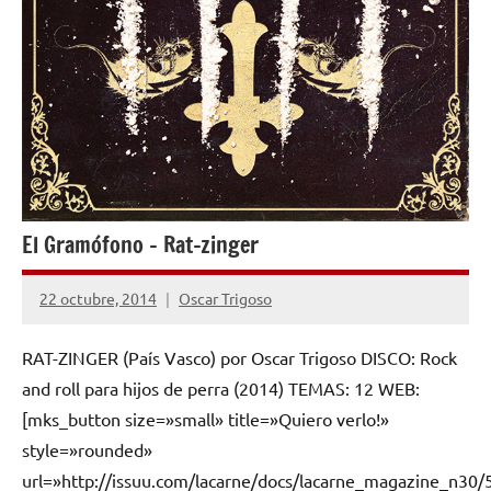
El Gramófono – Rat-zinger
22 octubre, 2014
Oscar Trigoso
No
hay
RAT-ZINGER (País Vasco) por Oscar Trigoso DISCO: Rock
comentarios
and roll para hijos de perra (2014) TEMAS: 12 WEB:
[mks_button size=»small» title=»Quiero verlo!»
style=»rounded»
url=»http://issuu.com/lacarne/docs/lacarne_magazine_n30/