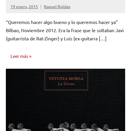
19 enero, 2015
Raquel Roldan
No
hay
“Queremos hacer algo bueno y lo queremos hacer ya”
comentarios
Bilbao, Noviembre 2012. Era la frase que le soltaban Javi
(guitarrista de Rat-Zinger) y Luis (ex-guitarra […]
Leer más
NOTICIAS