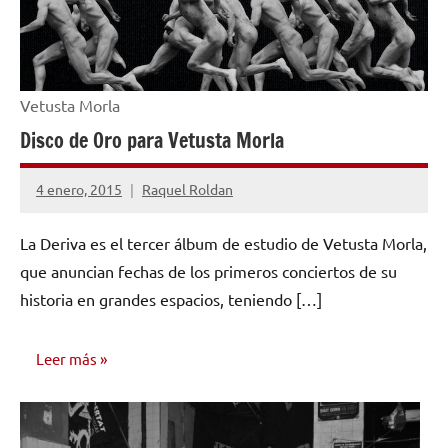
Vetusta Morla
Disco de Oro para Vetusta Morla
4 enero, 2015
Raquel Roldan
No
hay
La Deriva es el tercer álbum de estudio de Vetusta Morla,
comentarios
que anuncian fechas de los primeros conciertos de su
historia en grandes espacios, teniendo […]
Leer más
NOTICIAS