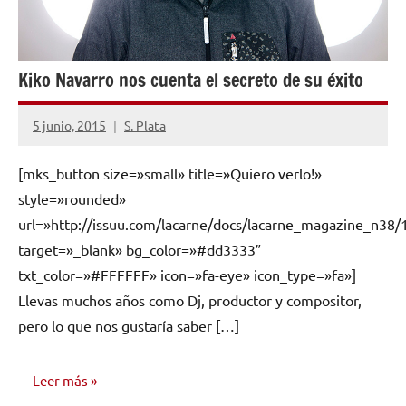
Kiko Navarro nos cuenta el secreto de su éxito
5 junio, 2015
S. Plata
No
hay
[mks_button size=»small» title=»Quiero verlo!»
comentarios
style=»rounded»
url=»http://issuu.com/lacarne/docs/lacarne_magazine_n38/
target=»_blank» bg_color=»#dd3333″
txt_color=»#FFFFFF» icon=»fa-eye» icon_type=»fa»]
Llevas muchos años como Dj, productor y compositor,
pero lo que nos gustaría saber […]
Leer más