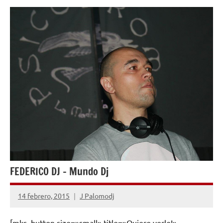
ENTREVISTAS
FEDERICO DJ – Mundo Dj
14 febrero, 2015
J Palomodj
No
hay
[mks_button size=»small» title=»Quiero verlo!»