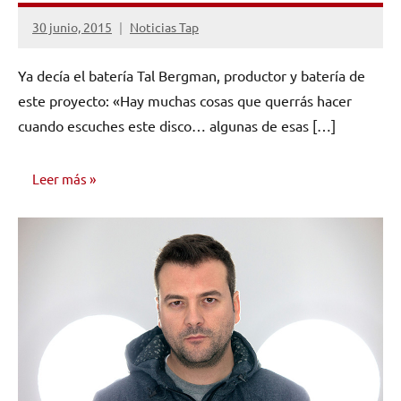
30 junio, 2015
Noticias Tap
No
hay
Ya decía el batería Tal Bergman, productor y batería de
comentarios
este proyecto: «Hay muchas cosas que querrás hacer
cuando escuches este disco… algunas de esas […]
Leer más
NOTICIAS