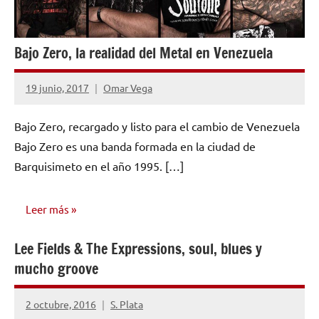
Bajo Zero, la realidad del Metal en Venezuela
19 junio, 2017
Omar Vega
No
hay
Bajo Zero, recargado y listo para el cambio de Venezuela
comentarios
Bajo Zero es una banda formada en la ciudad de
Barquisimeto en el año 1995. […]
Leer más
Lee Fields & The Expressions, soul, blues y
ENTREVISTAS
mucho groove
2 octubre, 2016
S. Plata
No