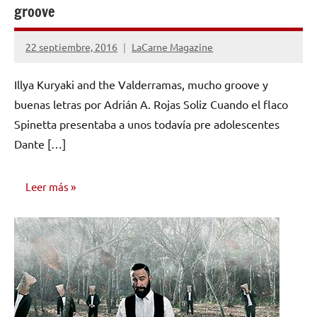
groove
22 septiembre, 2016
LaCarne Magazine
No
hay
Illya Kuryaki and the Valderramas, mucho groove y
comentarios
buenas letras por Adrián A. Rojas Soliz Cuando el flaco
Spinetta presentaba a unos todavía pre adolescentes
Dante […]
Leer más
OPINIÓN