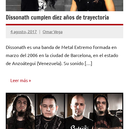
Dissonath cumplen diez años de trayectoria
4 agosto, 2017
Omar Vega
No
hay
Dissonath es una banda de Metal Extremo formada en
comentarios
marzo del 2006 en la ciudad de Barcelona, en el estado
de Anzoátegui (Venezuela). Su sonido […]
Leer más
ENTREVISTAS