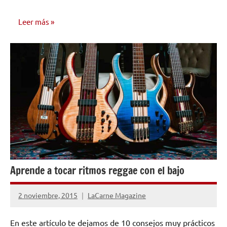
Leer más
INVESTIGACIÓN
MUSICAL
Aprende a tocar ritmos reggae con el bajo
2 noviembre, 2015
LaCarne Magazine
No
hay
En este artículo te dejamos de 10 consejos muy prácticos
comentarios