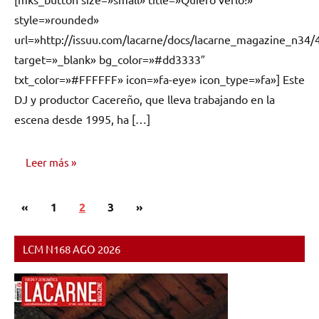
comentarios
style=»rounded»
url=»http://issuu.com/lacarne/docs/lacarne_magazine_n34/
target=»_blank» bg_color=»#dd3333″
txt_color=»#FFFFFF» icon=»fa-eye» icon_type=»fa»] Este
DJ y productor Cacereño, que lleva trabajando en la
escena desde 1995, ha […]
Leer más
Paginación
Entradas
Siguientes
«
ENTREVISTAS
1
2
3
»
de
anteriores
entradas
entradas
LCM N168 AGO 2026