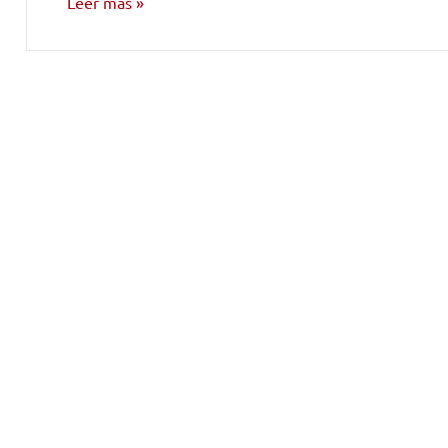
Leer más
INVESTIGACIÓN
MUSICAL