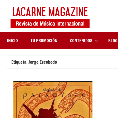
Saltar
al
contenido
LaCa
Revista
de
Maga
música
internaciona
INICIO
TU PROMOCIÓN
CONTENIDOS
BLOG
Etiqueta:
Jorge Escobedo