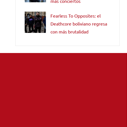
más conciertos
Fearless To Opposites: el
Deathcore boliviano regresa
con más brutalidad