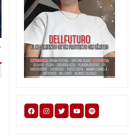
s
Facebook
Instagram
X
youtube
spotify