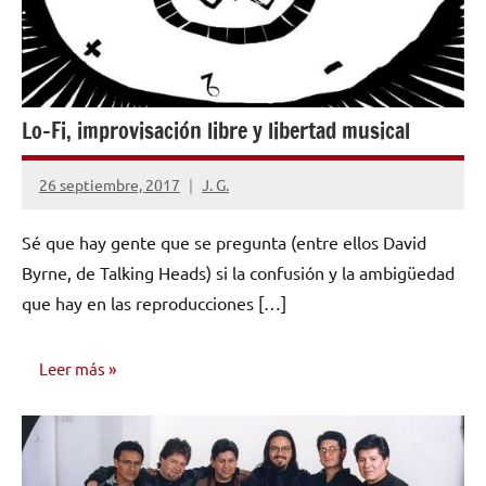
Lo-Fi, improvisación libre y libertad musical
26 septiembre, 2017
J. G.
No
hay
Sé que hay gente que se pregunta (entre ellos David
comentarios
Byrne, de Talking Heads) si la confusión y la ambigüedad
que hay en las reproducciones […]
Leer más
OPINIÓN