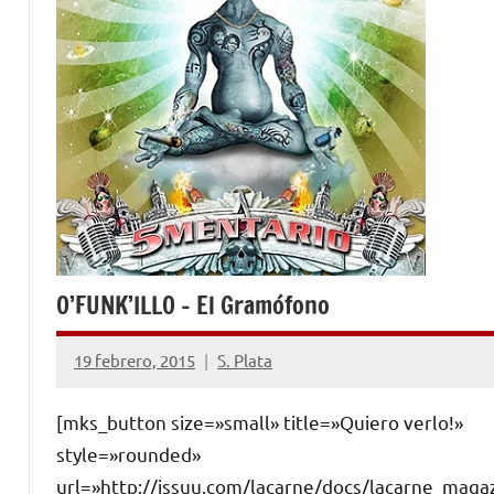
O’FUNK’ILLO – El Gramófono
19 febrero, 2015
S. Plata
No
hay
[mks_button size=»small» title=»Quiero verlo!»
comentarios
style=»rounded»
url=»http://issuu.com/lacarne/docs/lacarne_maga