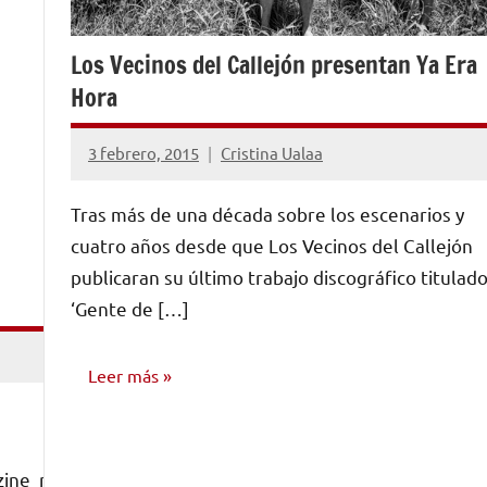
Los Vecinos del Callejón presentan Ya Era
Hora
3 febrero, 2015
Cristina Ualaa
No
hay
Tras más de una década sobre los escenarios y
comentarios
cuatro años desde que Los Vecinos del Callejón
publicaran su último trabajo discográfico titulad
‘Gente de […]
Leer más
NOTICIAS
zine_n34/55″