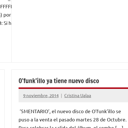
#FFFFFF»
a) por Pedro
 Si hay una
O’funk’illo ya tiene nuevo disco
9 noviembre, 2014
Cristina Ualaa
No
hay
‘5MENTARIO’, el nuevo disco de O’funk’illo se
comentarios
puso a la venta el pasado martes 28 de Octubre.
Para celebrar la salida del álbum, el combo […]