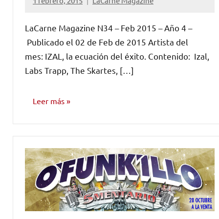
1 febrero, 2015
LaCarne Magazine
No
hay
LaCarne Magazine N34 – Feb 2015 – Año 4 –
comentarios
Publicado el 02 de Feb de 2015 Artista del
mes: IZAL, la ecuación del éxito. Contenido: Izal,
Labs Trapp, The Skartes, […]
Leer más
NÚMEROS
PUBLICADOS