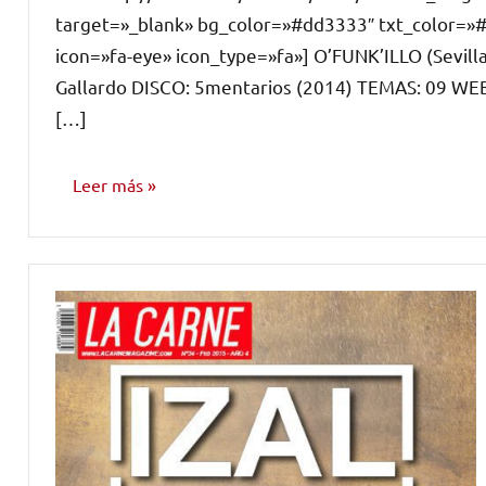
target=»_blank» bg_color=»#dd3333″ txt_color=»
icon=»fa-eye» icon_type=»fa»] O’FUNK’ILLO (Sevill
Gallardo DISCO: 5mentarios (2014) TEMAS: 09 WEB:
[…]
Leer más
RESEÑAS