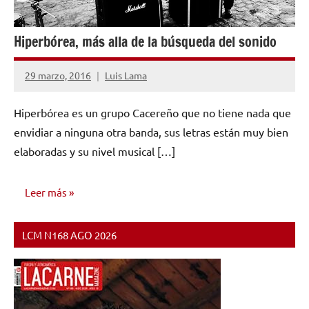
Hiperbórea, más alla de la búsqueda del sonido
29 marzo, 2016
Luis Lama
No
hay
Hiperbórea es un grupo Cacereño que no tiene nada que
comentarios
envidiar a ninguna otra banda, sus letras están muy bien
elaboradas y su nivel musical […]
Leer más
LCM N168 AGO 2026
ENTREVISTAS