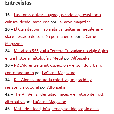
Entrevistas
16
–
Las Forasteritas: huayno, psicodelia y resistencia
cultural desde Barcelona
por
LaCarne Magazine
20
–
El Clan del Sur: rap andaluz, guitarras metaleras y
ska en estado de colisión permanente
por
LaCarne
Magazine
24
–
Metatron 555 y «La Tercera Cruzada»: un viaje épico
entre historia, mitología y Metal
por
Alfonseka
30
–
PØLAR: entre la introspección y el sonido urbano
contemporáneo
por
LaCarne Magazine
34
–
Rut Alonso: memoria colectiva, migración y
resistencia cultural
por
Alfonseka
42
–
The Vil Veins: identidad, raíces y el futuro del rock
alternativo
por
LaCarne Magazine
46
–
Mist: identidad, búsqueda y sonido propio en la