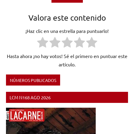
Valora este contenido
¡Haz clic en una estrella para puntuarlo!
Hasta ahora ¡no hay votos! Sé el primero en puntuar este
artículo.
NÚMEROS PUBLICADOS
Etiquetado
como
LCM N168 AGO 2026
Aesthetic
Perfection
,
DURO
,
El
Clan
del