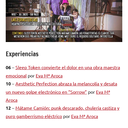
Experiencias
06
–
Sleep Token convierte el dolor en una obra maestra
emocional
por
Eva Mª Aroca
10
–
Aesthetic Perfection abraza la melancolía y desata
un nuevo golpe electrónico en “Sorrow”
por
Eva Mª
Aroca
12
–
Mátame Camión: punk descarado, chulería castiza y
puro gamberrismo eléctrico
por
Eva Mª Aroca