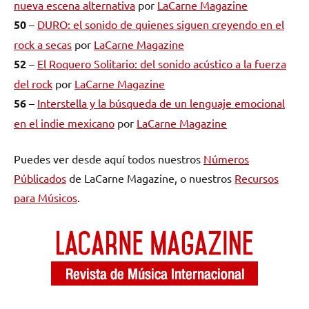
nueva escena alternativa
por
LaCarne Magazine
50
–
DURO: el sonido de quienes siguen creyendo en el
rock a secas
por
LaCarne Magazine
52
–
El Roquero Solitario: del sonido acústico a la fuerza
del rock
por
LaCarne Magazine
56
–
Interstella y la búsqueda de un lenguaje emocional
en el indie mexicano
por
LaCarne Magazine
Puedes ver desde aquí todos nuestros
Números
Públicados
de LaCarne Magazine, o nuestros
Recursos
para Músicos
.