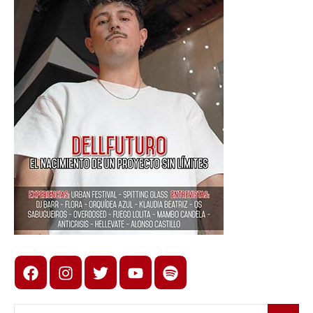
Sur
,
El
Roquero
Solitario
,
Interstella
,
Las
Forasteritas
,
Mátame
Camión
,
Metatron
555
,
Mist
,
PØLAR
,
Rut
Alonso
,
Sleep
Facebook
Instagram
X
youtube
spotify
Token
,
The