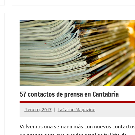
NOTICIAS
57 contactos de prensa en Cantabria
4 enero, 2017
LaCarne Magazine
No
hay
Volvemos una semana más con nuevos contacto
comentarios
de prensa para que puedas ampliar tu lista de