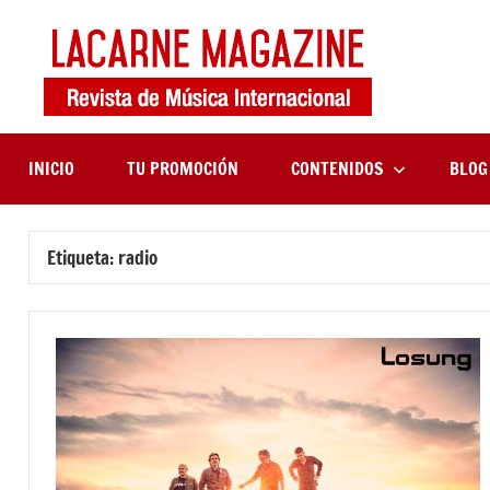
Saltar
al
contenido
LaCa
Revista
de
Maga
música
internaciona
INICIO
TU PROMOCIÓN
CONTENIDOS
BLOG
Etiqueta:
radio