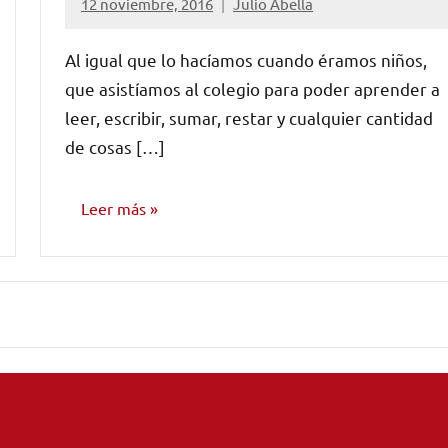
12 noviembre, 2016
Julio Abella
No
hay
Al igual que lo hacíamos cuando éramos niños,
comentarios
que asistíamos al colegio para poder aprender a
leer, escribir, sumar, restar y cualquier cantidad
de cosas […]
Leer más
CONSEJOS
PARA
MÚSICOS