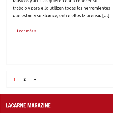
Músicos y artistas quieren dar a conocer su
comentarios
trabajo y para ello utilizan todas las herramientas
que están a su alcance, entre ellos la prensa. […]
Leer más
MARKETING
Y
PROMOCIÓN
Paginación
Siguientes
1
2
»
de
entradas
entradas
LACARNE MAGAZINE