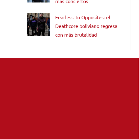
más conciertos
Fearless To Opposites: el
Deathcore boliviano regresa
con más brutalidad