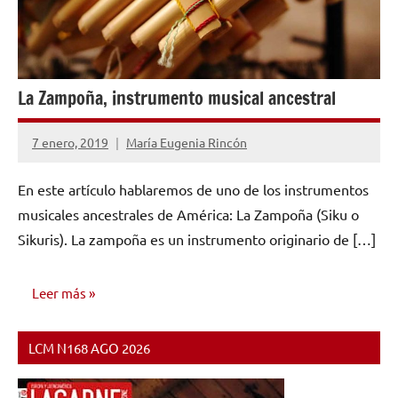
La Zampoña, instrumento musical ancestral
7 enero, 2019
María Eugenia Rincón
No
hay
En este artículo hablaremos de uno de los instrumentos
comentarios
musicales ancestrales de América: La Zampoña (Siku o
Sikuris). La zampoña es un instrumento originario de […]
Leer más
LCM N168 AGO 2026
INVESTIGACIÓN
MUSICAL