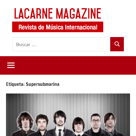
Saltar
al
contenido
LaCarne
Revista
Buscar:
de
Magazine
Buscar
música
internacional
Etiqueta:
Supersubmarina