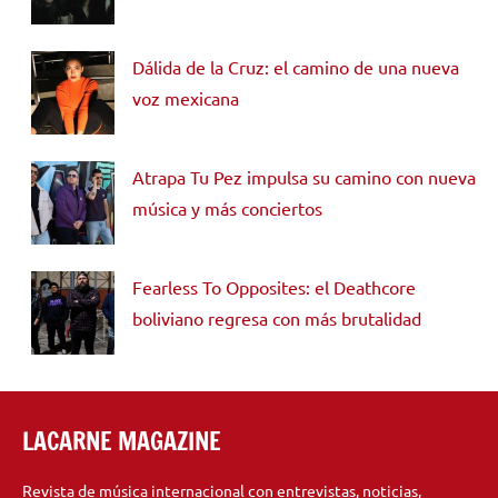
Dálida de la Cruz: el camino de una nueva
voz mexicana
Atrapa Tu Pez impulsa su camino con nueva
música y más conciertos
Fearless To Opposites: el Deathcore
boliviano regresa con más brutalidad
LACARNE MAGAZINE
Revista de música internacional con entrevistas, noticias,