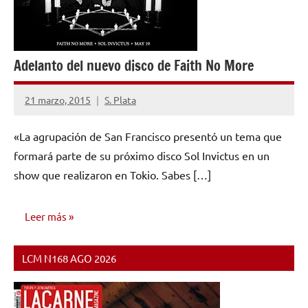
Adelanto del nuevo disco de Faith No More
21 marzo, 2015
S. Plata
No
hay
«La agrupación de San Francisco presentó un tema que
comentarios
formará parte de su próximo disco Sol Invictus en un
show que realizaron en Tokio. Sabes […]
Leer más
LCM N168 AGO 2026
NOTICIAS