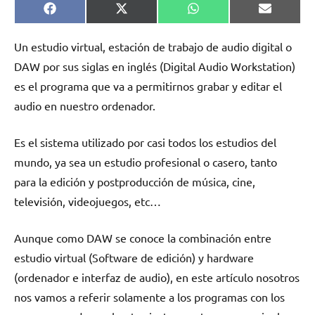
Compartir
Compartir
Compartir
Comparti
Facebook
X
WhatsApp
Email
en
en
en
en
(Twitter)
Un estudio virtual, estación de trabajo de audio digital o
DAW por sus siglas en inglés (Digital Audio Workstation)
es el programa que va a permitirnos grabar y editar el
audio en nuestro ordenador.
Es el sistema utilizado por casi todos los estudios del
mundo, ya sea un estudio profesional o casero, tanto
para la edición y postproducción de música, cine,
televisión, videojuegos, etc…
Aunque como DAW se conoce la combinación entre
estudio virtual (Software de edición) y hardware
(ordenador e interfaz de audio), en este artículo nosotros
nos vamos a referir solamente a los programas con los