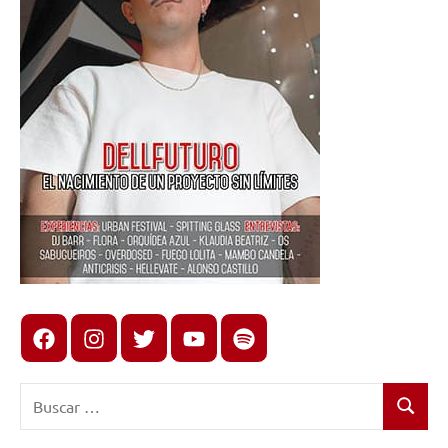
Facebook
Instagram
X
youtube
spotify
Buscar:
Buscar