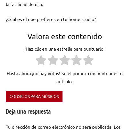
la facilidad de uso.
¿Cuál es el que prefieres en tu home studio?
Valora este contenido
¡Haz clic en una estrella para puntuarlo!
Hasta ahora ¡no hay votos! Sé el primero en puntuar este
artículo.
CONSEJOS PARA MÚSICOS
Etiquetado
como
Deja una respuesta
casero
,
daw
,
Tu dirección de correo electrónico no será publicada.
Los
edicion
,