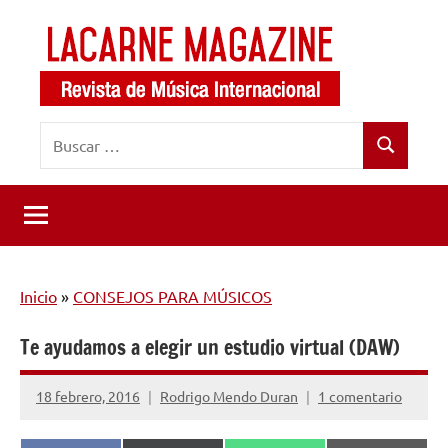
Saltar
al
contenido
LaCarne
Revista
Buscar:
de
Magazine
Buscar
música
internacional
Inicio
»
CONSEJOS PARA MÚSICOS
Te ayudamos a elegir un estudio virtual (DAW)
18 febrero, 2016
Rodrigo Mendo Duran
1 comentario