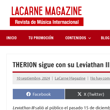
Saltar
al
contenido
LaCa
Revista
de
Maga
música
internaciona
INICIO
TU PROMOCIÓN
CONTENIDOS
BLOG
THERION sigue con su Leviathan I
10 septiembre, 2024
LaCarne Magazine
No hay com
Compartir
Compartir
Facebook
X (Twitter)
en
en
Leviathan III
salió al público el pasado 15 de dicie