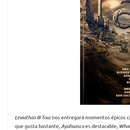
Leviathan III Tour
nos entregará momentos épicos c
que gusta bastante,
Ayahuasca
es destacable,
What