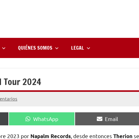
rne
zine
l
QUIÉNES SOMOS
LEGAL
II Tour 2024
entarios
Compartir
Compartir
WhatsApp
Email
en
en
mbre 2023 por
, desde entonces
s
Napalm Records
Therion