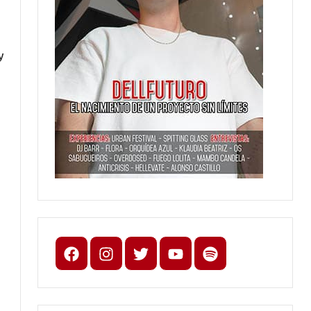
y
Facebook
Instagram
X
youtube
spotify