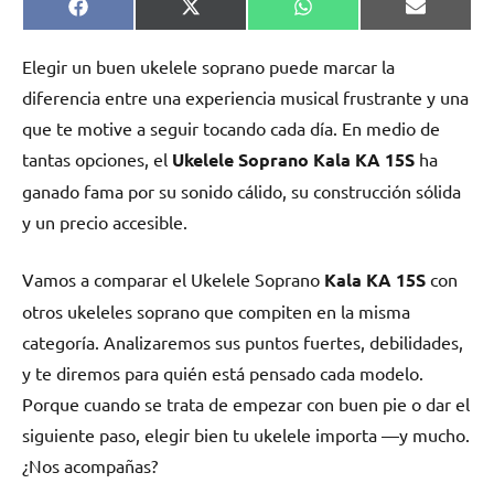
Compartir
Compartir
Compartir
Comparti
Facebook
X
WhatsApp
Email
en
en
en
en
(Twitter)
Elegir un buen ukelele soprano puede marcar la
diferencia entre una experiencia musical frustrante y una
que te motive a seguir tocando cada día. En medio de
tantas opciones, el
Ukelele Soprano Kala KA 15S
ha
ganado fama por su sonido cálido, su construcción sólida
y un precio accesible.
Vamos a comparar el Ukelele Soprano
Kala KA 15S
con
otros ukeleles soprano que compiten en la misma
categoría. Analizaremos sus puntos fuertes, debilidades,
y te diremos para quién está pensado cada modelo.
Porque cuando se trata de empezar con buen pie o dar el
siguiente paso, elegir bien tu ukelele importa —y mucho.
¿Nos acompañas?