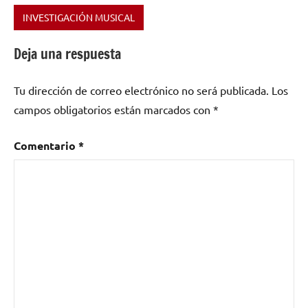
INVESTIGACIÓN MUSICAL
Etiquetado
como
Deja una respuesta
ukelele
Tu dirección de correo electrónico no será publicada.
Los
campos obligatorios están marcados con
*
Comentario
*