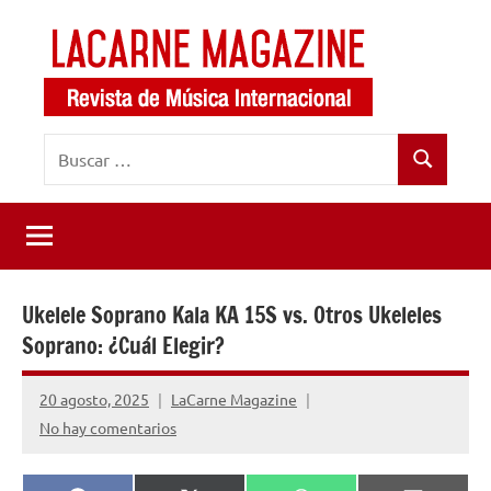
Saltar
al
contenido
LaCarne
Revista
Buscar:
de
Magazine
Buscar
música
internacional
Ukelele Soprano Kala KA 15S vs. Otros Ukeleles
Soprano: ¿Cuál Elegir?
20 agosto, 2025
LaCarne Magazine
No hay comentarios