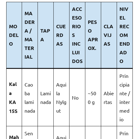
ACC
NIV
MA
ESO
EL
DER
PES
MO
CUE
RIO
CLA
REC
A /
TAP
O
DEL
RD
S
VIJ
OM
MA
A
APR
O
AS
INC
AS
END
TER
OX.
LUI
AD
IAL
DOS
O
Prin
Kal
Cao
Aqui
cipia
a
ba
Lami
la
~50
Abie
nte /
No
KA
lami
nada
Nylg
0 g
rtas
inter
nada
ut
med
15S
io
Sen
Prin
Mah
Aqui