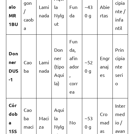
gon
cipia
alo
Lami
la
Fun
~43
Abie
/
nte /
MR
nada
Nylg
da
0 g
rtas
caob
infa
ut
1BU
a
ntil
Fun
Don
da,
Prin
Don
ner
afin
Engr
cipia
ner
Cao
Lami
~52
(tipo
ador
anaj
nte
DUS
ba
nada
0 g
Aqui
,
es
seri
-1
la)
corr
o
ea
Cór
Inter
Cao
Aqui
dob
Cro
med
ba
Maci
la
~53
a
No
mad
io /
maci
za
Nylg
0 g
as
avan
15S