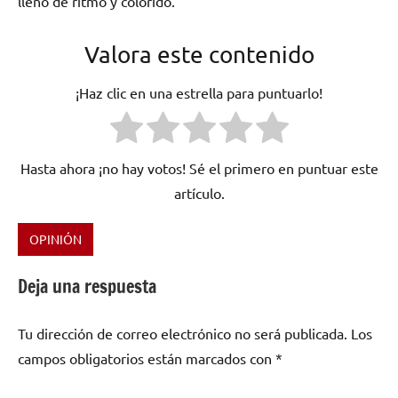
lleno de ritmo y colorido.
Valora este contenido
¡Haz clic en una estrella para puntuarlo!
Hasta ahora ¡no hay votos! Sé el primero en puntuar este
artículo.
OPINIÓN
Etiquetado
como
Deja una respuesta
Cecilia
Valdés
,
Tu dirección de correo electrónico no será publicada.
Los
España
,
son
campos obligatorios están marcados con
*
cubano
,
zarzuela
,