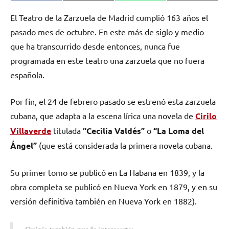
en
en
en
en
(Twitter)
El Teatro de la Zarzuela de Madrid cumplió 163 años el
pasado mes de octubre. En este más de siglo y medio
que ha transcurrido desde entonces, nunca fue
programada en este teatro una zarzuela que no fuera
española.
Por fin, el 24 de febrero pasado se estrenó esta zarzuela
cubana, que adapta a la escena lírica una novela de
Cirilo
Villaverde
titulada
“Cecilia Valdés”
o
“La Loma del
Ángel”
(que está considerada la primera novela cubana.
Su primer tomo se publicó en La Habana en 1839, y la
obra completa se publicó en Nueva York en 1879, y en su
versión definitiva también en Nueva York en 1882).