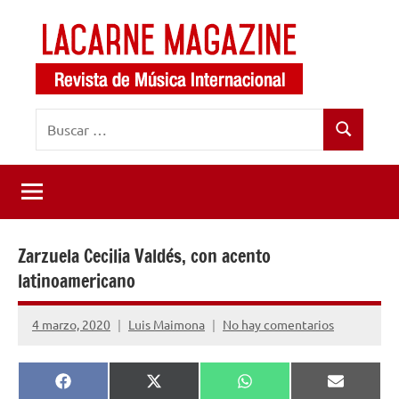
Saltar
al
contenido
LaCarne
Revista
Buscar:
de
Magazine
Buscar
música
internacional
Zarzuela Cecilia Valdés, con acento
latinoamericano
4 marzo, 2020
Luis Maimona
No hay comentarios
Compartir
Compartir
Compartir
Comparti
Facebook
X
WhatsApp
Email