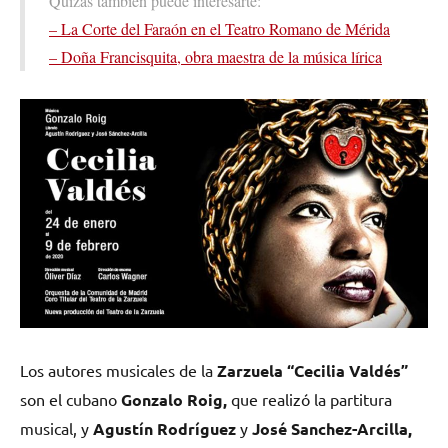
Quizás también puede interesarte:
– La Corte del Faraón en el Teatro Romano de Mérida
– Doña Francisquita, obra maestra de la música lírica
Los autores musicales de la
Zarzuela “Cecilia Valdés”
son el cubano
Gonzalo Roig,
que realizó la partitura
musical, y
Agustín Rodríguez
y
José Sanchez-Arcilla,