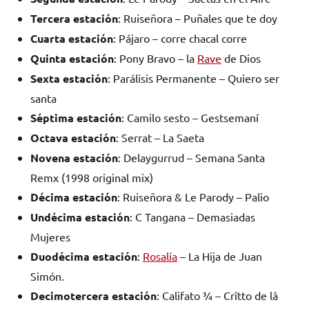
Tercera estación
: Ruiseñora – Puñales que te doy
Cuarta estación
: Pájaro – corre chacal corre
Quinta estación
: Pony Bravo – la
Rave
de Dios
Sexta estación
: Parálisis Permanente – Quiero ser
santa
Séptima estación
: Camilo sesto – Gestsemaní
Octava estación
: Serrat – La Saeta
Novena estación
: Delaygurrud – Semana Santa
Remx (1998 original mix)
Décima estación
: Ruiseñora & Le Parody – Palio
Undécima estación
: C Tangana – Demasiadas
Mujeres
Duodécima estación
:
Rosalía
– La Hija de Juan
Simón.
Decimotercera estación
: Califato ¾ – Crîtto de lâ