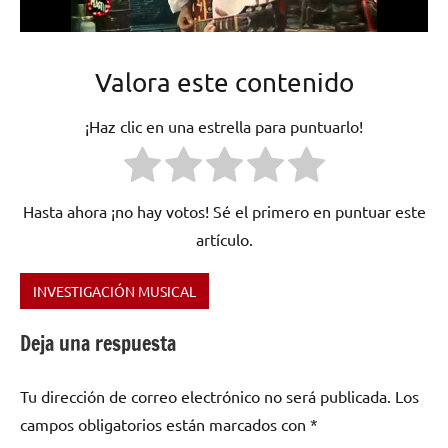
Valora este contenido
¡Haz clic en una estrella para puntuarlo!
Hasta ahora ¡no hay votos! Sé el primero en puntuar este
artículo.
INVESTIGACIÓN MUSICAL
Etiquetado
como
Deja una respuesta
cultura
,
España
,
Tu dirección de correo electrónico no será publicada.
Los
floklore
,
religión
,
campos obligatorios están marcados con
*
semana