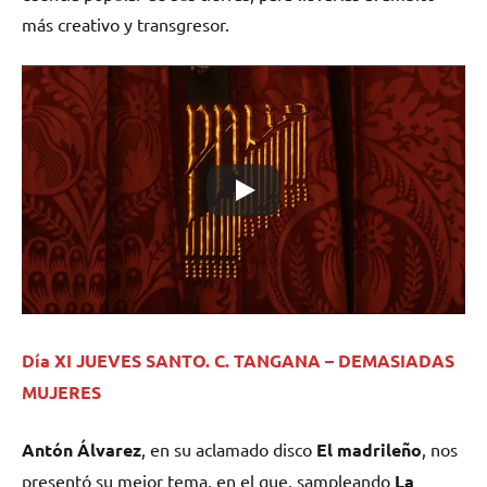
más creativo y transgresor.
Día XI JUEVES SANTO. C. TANGANA – DEMASIADAS
MUJERES
Antón Álvarez
, en su aclamado disco
El madrileño
, nos
presentó su mejor tema, en el que, sampleando
La