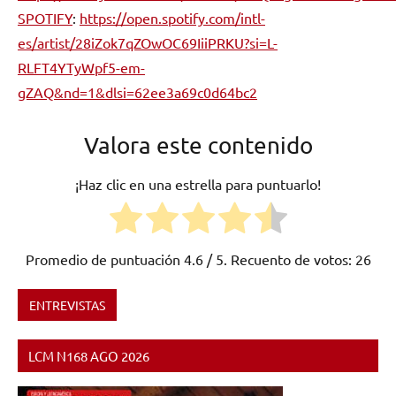
SPOTIFY
:
https://open.spotify.com/intl-
es/artist/28iZok7qZOwOC69IiiPRKU?si=L-
RLFT4YTyWpf5-em-
gZAQ&nd=1&dlsi=62ee3a69c0d64bc2
Valora este contenido
¡Haz clic en una estrella para puntuarlo!
Promedio de puntuación
4.6
/ 5. Recuento de votos:
26
ENTREVISTAS
Etiquetado
como
LCM N168 AGO 2026
Extremadura
,
Flamenco
,