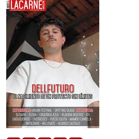
flamenco
fusión
,
fusión
,
MUM
2026