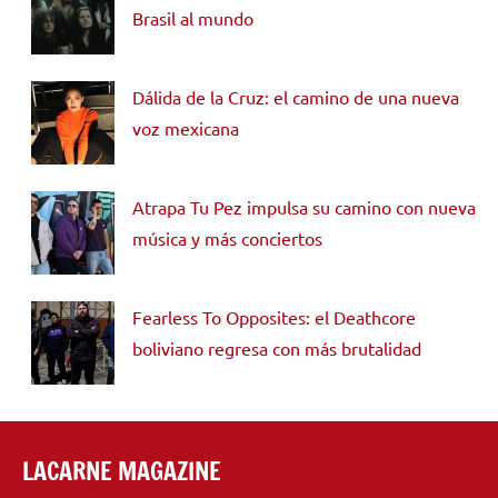
Brasil al mundo
Dálida de la Cruz: el camino de una nueva
voz mexicana
Atrapa Tu Pez impulsa su camino con nueva
música y más conciertos
Fearless To Opposites: el Deathcore
boliviano regresa con más brutalidad
LACARNE MAGAZINE