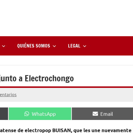
rne
zine
l
QUIÉNES SOMOS
LEGAL
unto a Electrochongo
entarios
Compartir
Compartir
WhatsApp
Email
en
en
oplatense de electropop BUISAN, que les une nuevamente