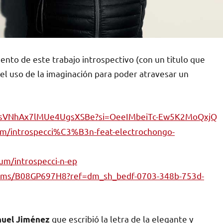
ento de este trabajo introspectivo (con un titulo que
el uso de la imaginación para poder atravesar un
3mhsVNhAx7lMUe4UgsXSBe?si=OeeIMbeiTc-Ew5K2MoQxjQ
bum/introspecci%C3%B3n-feat-electrochongo-
um/introspecci-n-ep
bums/B08GP697H8?ref=dm_sh_bedf-0703-348b-753d-
que escribió la letra de la elegante y
uel Jiménez