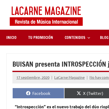
Saltar
al
contenido
LaCa
Revista
de
Maga
música
internaciona
INICIO
TU PROMOCIÓN
CONTENIDOS
BLOG
BUISAN presenta INTROSPECCIÓN j
17 septiembre, 2020
LaCarne Magazine
No hay com
Compartir
Compartir
Facebook
X (Twitter)
en
en
“Introspección” es el nuevo trabajo del dúo ri