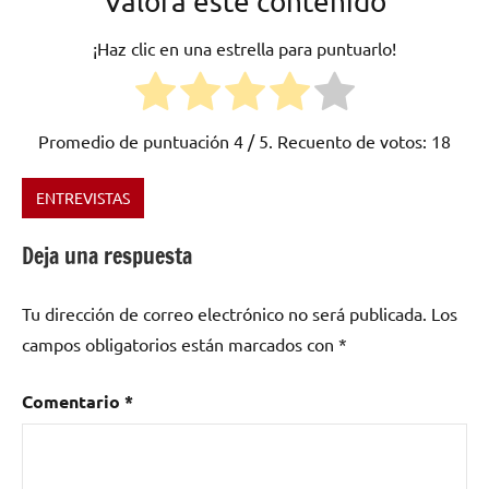
Valora este contenido
¡Haz clic en una estrella para puntuarlo!
Promedio de puntuación
4
/ 5. Recuento de votos:
18
ENTREVISTAS
Etiquetado
como
Deja una respuesta
Bolivia
,
Folklore
,
Tu dirección de correo electrónico no será publicada.
Los
Folklore
Boliviano
campos obligatorios están marcados con
*
Comentario
*