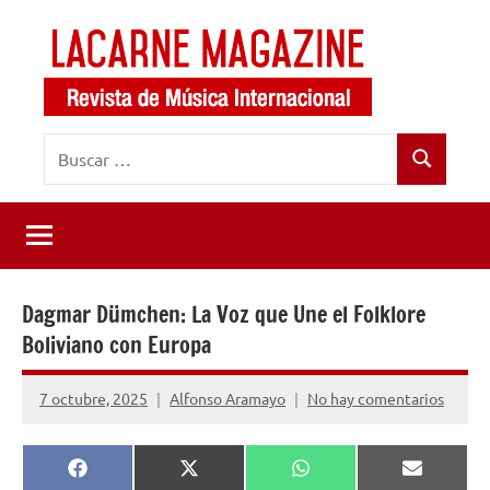
Saltar
al
contenido
LaCarne
Revista
Buscar:
de
Magazine
Buscar
música
internacional
Dagmar Dümchen: La Voz que Une el Folklore
Boliviano con Europa
7 octubre, 2025
Alfonso Aramayo
No hay comentarios
Compartir
Compartir
Compartir
Comparti
Facebook
X
WhatsApp
Email