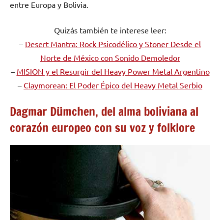
entre Europa y Bolivia.
Quizás también te interese leer:
–
Desert Mantra: Rock Psicodélico y Stoner Desde el
Norte de México con Sonido Demoledor
–
MISION y el Resurgir del Heavy Power Metal Argentino
–
Claymorean: El Poder Épico del Heavy Metal Serbio
Dagmar Dümchen, del alma boliviana al
corazón europeo con su voz y folklore