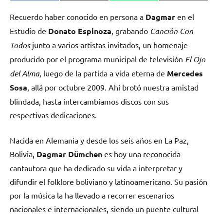
en
en
en
en
(Twitter)
Recuerdo haber conocido en persona a
Dagmar
en el
Estudio de
Donato Espinoza
, grabando
Canción Con
Todos
junto a varios artistas invitados, un homenaje
producido por el programa municipal de televisión
El Ojo
del Alma
, luego de la partida a vida eterna de
Mercedes
Sosa
, allá por octubre 2009. Ahí brotó nuestra amistad
blindada, hasta intercambiamos discos con sus
respectivas dedicaciones.
Nacida en Alemania y desde los seis años en La Paz,
Bolivia,
Dagmar Dümchen
es hoy una reconocida
cantautora que ha dedicado su vida a interpretar y
difundir el folklore boliviano y latinoamericano. Su pasión
por la música la ha llevado a recorrer escenarios
nacionales e internacionales, siendo un puente cultural